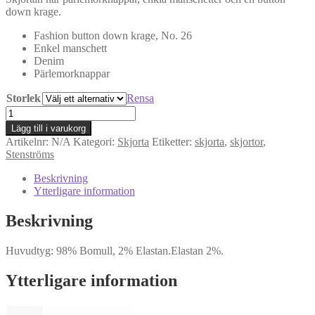
down krage.
Fashion button down krage, No. 26
Enkel manschett
Denim
Pärlemorknappar
Storlek
Rensa
Stenströms
Blå
Lägg till i varukorg
Jeans
Artikelnr:
N/A
Kategori:
Skjorta
Etiketter:
skjorta
,
skjortor
,
Stretchskjorta
Stenströms
Regular
mängd
Beskrivning
Ytterligare information
Beskrivning
Huvudtyg: 98% Bomull, 2% Elastan.
Elastan 2%.
Ytterligare information