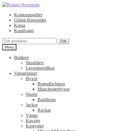
Hoppa
Hoppa
till
till
Kontouppgifter
navigering
innehåll
Glömt lösenordet
Kassa
Kundvagn
Sök
Sök
efter:
Meny
Butiken
Skrädderi
Leveransvillkor
Varugrupper
Byxor
Bomullschinos
Manchesterbyxor
Shorts
Badshorts
Jackor
Rockar
Västar
Kavajer
Kostymer