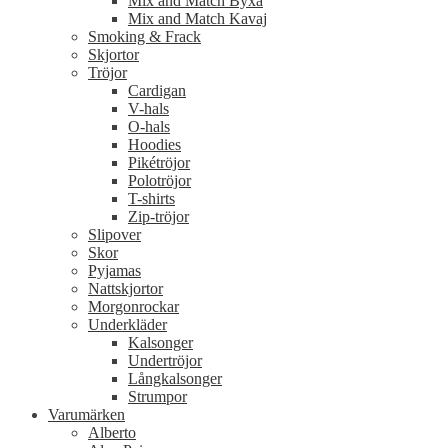
Mix and Match Byxa
Mix and Match Kavaj
Smoking & Frack
Skjortor
Tröjor
Cardigan
V-hals
O-hals
Hoodies
Pikétröjor
Polotröjor
T-shirts
Zip-tröjor
Slipover
Skor
Pyjamas
Nattskjortor
Morgonrockar
Underkläder
Kalsonger
Undertröjor
Långkalsonger
Strumpor
Varumärken
Alberto