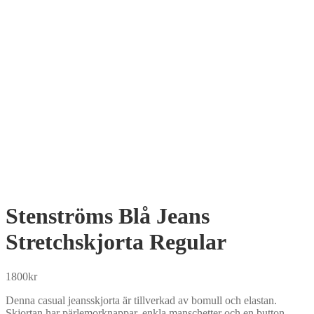
Stenströms Blå Jeans
Stretchskjorta Regular
1800
kr
Denna casual jeansskjorta är tillverkad av bomull och elastan.
Skjortan har pärlemorknappar, enkla manschetter och en button