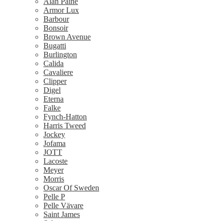
Alan Paine
Armor Lux
Barbour
Bonsoir
Brown Avenue
Bugatti
Burlington
Calida
Cavaliere
Clipper
Digel
Eterna
Falke
Fynch-Hatton
Harris Tweed
Jockey
Jofama
JOTT
Lacoste
Meyer
Morris
Oscar Of Sweden
Pelle P
Pelle Vävare
Saint James