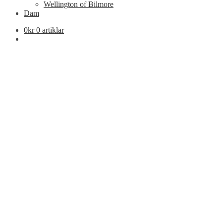
Wellington of Bilmore
Dam
0
kr
0 artiklar