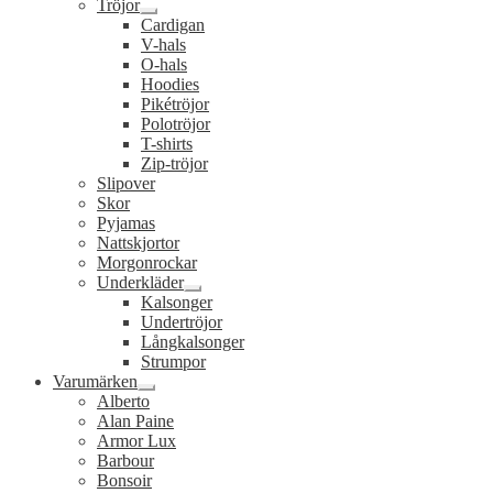
Tröjor
Expandera
Cardigan
undermeny
V-hals
O-hals
Hoodies
Pikétröjor
Polotröjor
T-shirts
Zip-tröjor
Slipover
Skor
Pyjamas
Nattskjortor
Morgonrockar
Underkläder
Expandera
Kalsonger
undermeny
Undertröjor
Långkalsonger
Strumpor
Varumärken
Expandera
Alberto
undermeny
Alan Paine
Armor Lux
Barbour
Bonsoir