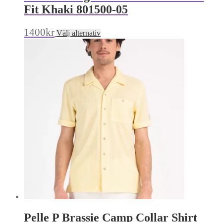
Fit Khaki 801500-05
Den
1400
kr
Välj alternativ
här
produkten
har
flera
varianter.
De
olika
alternativen
kan
väljas
på
produktsidan
Pelle P Brassie Camp Collar Shirt