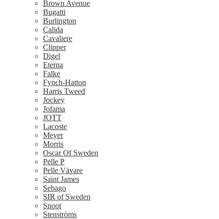
Brown Avenue
Bugatti
Burlington
Calida
Cavaliere
Clipper
Digel
Eterna
Falke
Fynch-Hatton
Harris Tweed
Jockey
Jofama
JOTT
Lacoste
Meyer
Morris
Oscar Of Sweden
Pelle P
Pelle Vävare
Saint James
Sebago
SIR of Sweden
Snoot
Stenströms