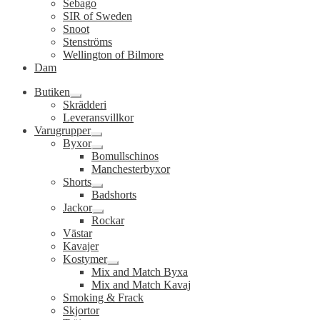
Sebago
SIR of Sweden
Snoot
Stenströms
Wellington of Bilmore
Dam
Butiken
Expandera
Skrädderi
undermeny
Leveransvillkor
Varugrupper
Expandera
Byxor
undermeny
Expandera
Bomullschinos
undermeny
Manchesterbyxor
Shorts
Expandera
Badshorts
undermeny
Jackor
Expandera
Rockar
undermeny
Västar
Kavajer
Kostymer
Expandera
Mix and Match Byxa
undermeny
Mix and Match Kavaj
Smoking & Frack
Skjortor