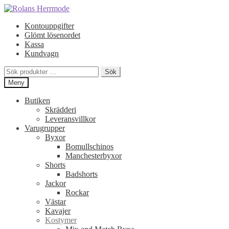
Hoppa
Hoppa
till
till
Kontouppgifter
navigering
innehåll
Glömt lösenordet
Kassa
Kundvagn
Sök
Sök
efter:
Meny
Butiken
Skrädderi
Leveransvillkor
Varugrupper
Byxor
Bomullschinos
Manchesterbyxor
Shorts
Badshorts
Jackor
Rockar
Västar
Kavajer
Kostymer