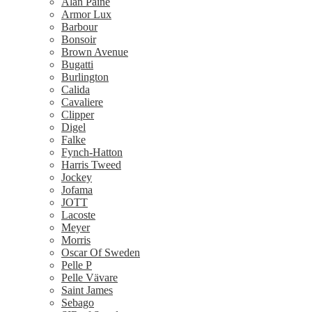
Alan Paine
Armor Lux
Barbour
Bonsoir
Brown Avenue
Bugatti
Burlington
Calida
Cavaliere
Clipper
Digel
Falke
Fynch-Hatton
Harris Tweed
Jockey
Jofama
JOTT
Lacoste
Meyer
Morris
Oscar Of Sweden
Pelle P
Pelle Vävare
Saint James
Sebago