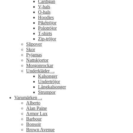
Cardigan
undermeny
V-hals
O-hals
Hoodies
Pikétröjor
Polotröjor
T-shirts
Zip-tröjor
Slipover
Skor
Pyjamas
Nattskjortor
Morgonrockar
Underkläder
Expandera
Kalsonger
undermeny
Undertröjor
Långkalsonger
Strumpor
Varumärken
Expandera
Alberto
undermeny
Alan Paine
Armor Lux
Barbour
Bonsoir
Brown Avenue