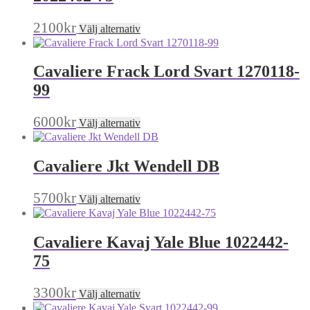
De
olika
Den
2100
kr
Välj alternativ
alternativen
här
kan
produkten
väljas
har
på
Cavaliere Frack Lord Svart 1270118-
flera
produktsidan
varianter.
99
De
olika
Den
6000
kr
Välj alternativ
alternativen
här
kan
produkten
väljas
har
på
Cavaliere Jkt Wendell DB
flera
produktsidan
varianter.
De
Den
5700
kr
Välj alternativ
olika
här
alternativen
produkten
kan
har
Cavaliere Kavaj Yale Blue 1022442-
väljas
flera
på
varianter.
75
produktsidan
De
olika
Den
3300
kr
Välj alternativ
alternativen
här
kan