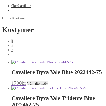
0
kr
0 artiklar
Hem
/
Kostymer
Kostymer
1
2
3
→
Cavaliere Byxa Yale Blue 2022442-75
Den
1700
kr
Välj alternativ
här
produkten
har
Cavaliere Byxa Yale Tridente Blue
flera
varianter.
2022462-75