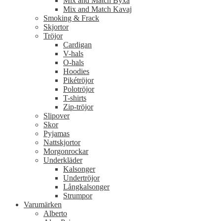
Mix and Match Byxa
Mix and Match Kavaj
Smoking & Frack
Skjortor
Tröjor
Cardigan
V-hals
O-hals
Hoodies
Pikétröjor
Polotröjor
T-shirts
Zip-tröjor
Slipover
Skor
Pyjamas
Nattskjortor
Morgonrockar
Underkläder
Kalsonger
Undertröjor
Långkalsonger
Strumpor
Varumärken
Alberto