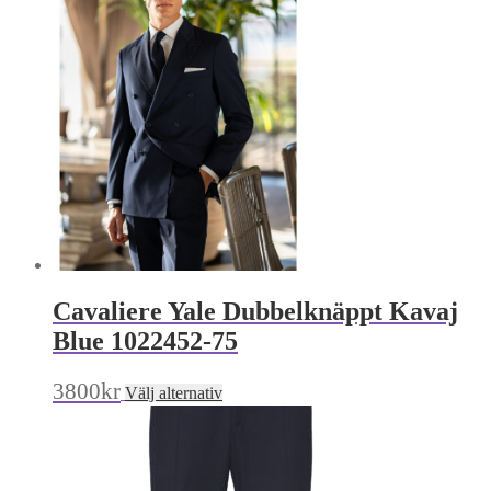
produktsidan
De
olika
alternativen
kan
väljas
på
produktsidan
Cavaliere Yale Dubbelknäppt Kavaj
Blue 1022452-75
Den
3800
kr
Välj alternativ
här
produkten
har
flera
varianter.