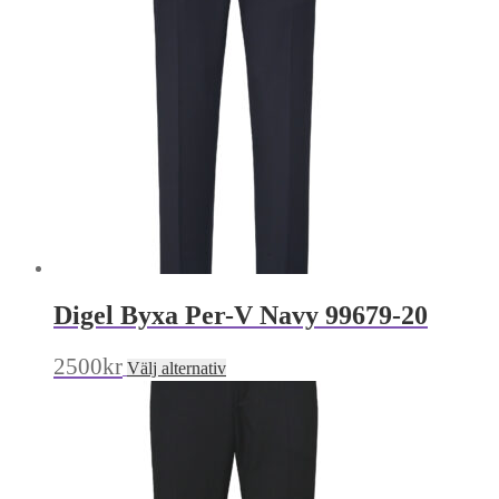
De
olika
alternativen
kan
väljas
på
produktsidan
Digel Byxa Per-V Navy 99679-20
Den
2500
kr
Välj alternativ
här
produkten
har
flera
varianter.
De