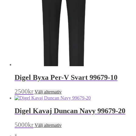
olika
alternativen
kan
väljas
på
produktsidan
Digel Byxa Per-V Svart 99679-10
Den
2500
kr
Välj alternativ
här
produkten
har
Digel Kavaj Duncan Navy 99679-20
flera
varianter.
De
Den
5000
kr
Välj alternativ
olika
här
alternativen
produkten