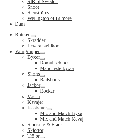
SIR of Sweden
Snoot
Stenströms
Wellington of Bilmore
Dam
Butiken
Expandera
Skrädderi
undermeny
Leveransvillkor
Varugrupper
Expandera
Byxor
undermeny
Expandera
Bomullschinos
undermeny
Manchesterbyxor
Shorts
Expandera
Badshorts
undermeny
Jackor
Expandera
Rockar
undermeny
Västar
Kavajer
Kostymer
Expandera
Mix and Match Byxa
undermeny
Mix and Match Kavaj
Smoking & Frack
Skjortor
Tröjor
Expandera