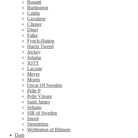
Bugatti
Burlington
Calida
Cavaliere
Clipper
Digel
Falke
Fynch-Hatton
Harris Tweed
Jockey
Jofama
JOTT
Lacoste
Meyer
Morris
Oscar Of Sweden
Pelle P
Pelle Vävare
Saint James
Sebago
SIR of Sweden
Snoot
Stenströms
Wellington of Bilmore
Dam