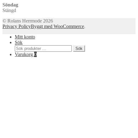
Söndag
Stängd
© Rolans Herrmode 2026
Privacy Policy
Byggt med WooCommerce
.
Mitt konto
Sök
Sök
Sök
efter:
Varukorg
0