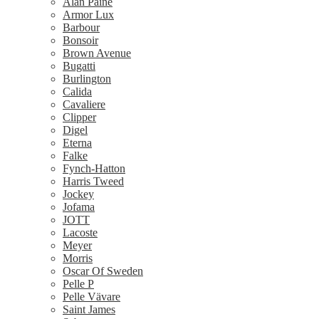
Alan Paine
Armor Lux
Barbour
Bonsoir
Brown Avenue
Bugatti
Burlington
Calida
Cavaliere
Clipper
Digel
Eterna
Falke
Fynch-Hatton
Harris Tweed
Jockey
Jofama
JOTT
Lacoste
Meyer
Morris
Oscar Of Sweden
Pelle P
Pelle Vävare
Saint James