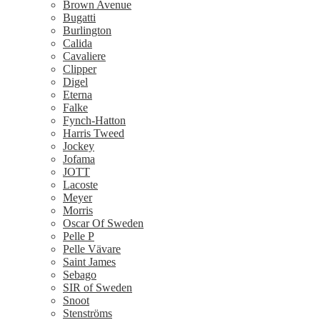
Brown Avenue
Bugatti
Burlington
Calida
Cavaliere
Clipper
Digel
Eterna
Falke
Fynch-Hatton
Harris Tweed
Jockey
Jofama
JOTT
Lacoste
Meyer
Morris
Oscar Of Sweden
Pelle P
Pelle Vävare
Saint James
Sebago
SIR of Sweden
Snoot
Stenströms