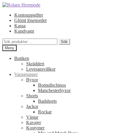
Hoppa
Hoppa
till
till
Kontouppgifter
navigering
innehåll
Glömt lösenordet
Kassa
Kundvagn
Sök
Sök
efter:
Meny
Butiken
Skrädderi
Leveransvillkor
Varugrupper
Byxor
Bomullschinos
Manchesterbyxor
Shorts
Badshorts
Jackor
Rockar
Västar
Kavajer
Kostymer