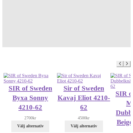
SIR of Sweden
Sir of Sweden
SIR o
Byxa Sonny
Kavaj Eliot 4210-
M
4210-62
62
Dubb
2700
kr
4500
kr
Beige
Välj alternativ
Välj alternativ