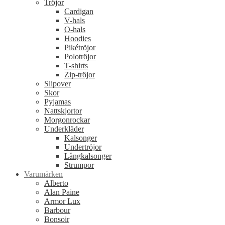
Tröjor
Cardigan
V-hals
O-hals
Hoodies
Pikétröjor
Polotröjor
T-shirts
Zip-tröjor
Slipover
Skor
Pyjamas
Nattskjortor
Morgonrockar
Underkläder
Kalsonger
Undertröjor
Långkalsonger
Strumpor
Varumärken
Alberto
Alan Paine
Armor Lux
Barbour
Bonsoir