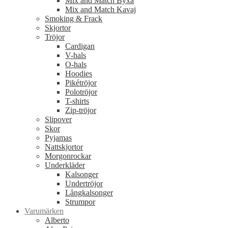
Mix and Match Byxa
Mix and Match Kavaj
Smoking & Frack
Skjortor
Tröjor
Cardigan
V-hals
O-hals
Hoodies
Pikétröjor
Polotröjor
T-shirts
Zip-tröjor
Slipover
Skor
Pyjamas
Nattskjortor
Morgonrockar
Underkläder
Kalsonger
Undertröjor
Långkalsonger
Strumpor
Varumärken
Alberto