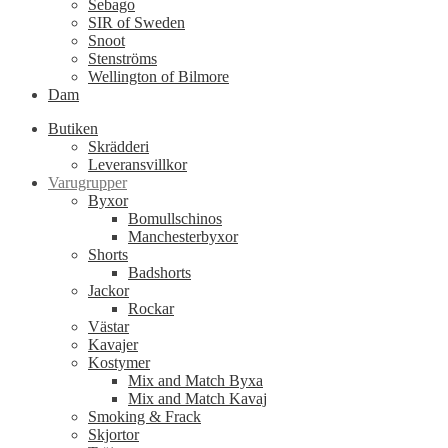
Sebago
SIR of Sweden
Snoot
Stenströms
Wellington of Bilmore
Dam
Butiken
Skrädderi
Leveransvillkor
Varugrupper
Byxor
Bomullschinos
Manchesterbyxor
Shorts
Badshorts
Jackor
Rockar
Västar
Kavajer
Kostymer
Mix and Match Byxa
Mix and Match Kavaj
Smoking & Frack
Skjortor