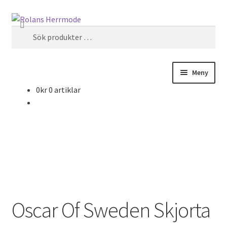
Hoppa
Hoppa
Sök
till
till
Sök
navigering
innehåll
efter:
Meny
0
kr
0 artiklar
Butiken
Varugrupper
Varumärken
Dam
Oscar Of Sweden Skjorta