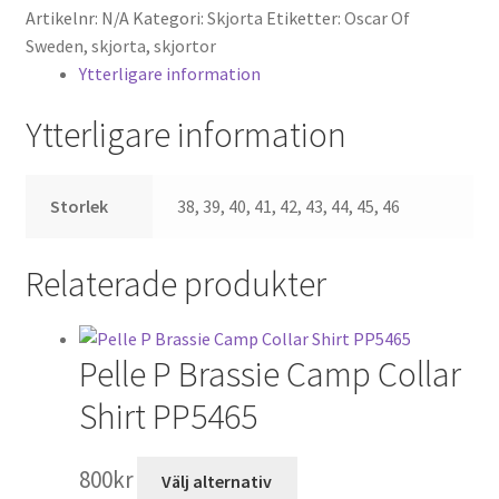
Artikelnr:
N/A
Kategori:
Skjorta
Etiketter:
Oscar Of
Fit
Sweden
,
skjorta
,
skjortor
9500-
Ytterligare information
35-
010-
Ytterligare information
RN
mängd
Storlek
38, 39, 40, 41, 42, 43, 44, 45, 46
Relaterade produkter
Pelle P Brassie Camp Collar
Shirt PP5465
Den
800
kr
Välj alternativ
här