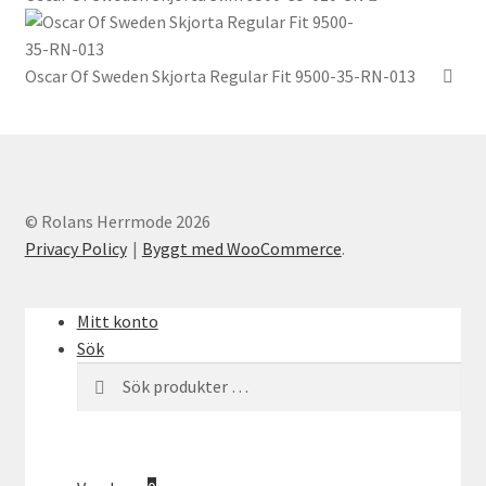
varianter.
produktsidan
De
olika
Oscar Of Sweden Skjorta Regular Fit 9500-35-RN-013
alternativen
kan
väljas
på
produktsidan
© Rolans Herrmode 2026
Privacy Policy
Byggt med WooCommerce
.
Mitt konto
Sök
Sök
Sök
efter: