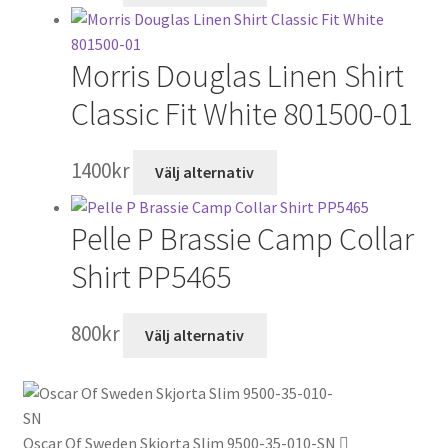
produkten
har
Morris Douglas Linen Shirt
flera
varianter.
Classic Fit White 801500-01
De
olika
Den
1400
kr
Välj alternativ
alternativen
här
kan
produkten
väljas
Pelle P Brassie Camp Collar
har
på
flera
Shirt PP5465
produktsidan
varianter.
De
Den
800
kr
Välj alternativ
olika
här
alternativen
produkten
kan
har
väljas
flera
på
Oscar Of Sweden Skjorta Slim 9500-35-010-SN