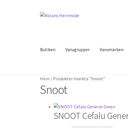
Hoppa
Hoppa
till
till
navigering
innehåll
Butiken
Varugrupper
Varumärken
Hem
/
Produkter märkta ”Snoot”
Snoot
SNOOT Cefalu Gener