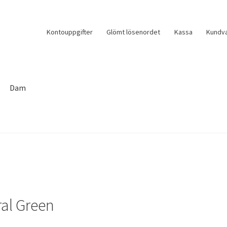
Kontouppgifter
Glömt lösenordet
Kassa
Kundv
Dam
al Green