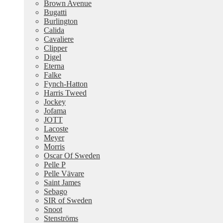
Brown Avenue
Bugatti
Burlington
Calida
Cavaliere
Clipper
Digel
Eterna
Falke
Fynch-Hatton
Harris Tweed
Jockey
Jofama
JOTT
Lacoste
Meyer
Morris
Oscar Of Sweden
Pelle P
Pelle Vävare
Saint James
Sebago
SIR of Sweden
Snoot
Stenströms