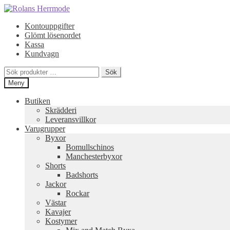
Hoppa
Hoppa
till
till
Kontouppgifter
navigering
innehåll
Glömt lösenordet
Kassa
Kundvagn
Sök
Sök
efter:
Meny
Butiken
Skrädderi
Leveransvillkor
Varugrupper
Byxor
Bomullschinos
Manchesterbyxor
Shorts
Badshorts
Jackor
Rockar
Västar
Kavajer
Kostymer