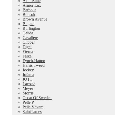
Alan Paine
Armor Lux
Barbour
Bonsoir
Brown Avenue
Bugatti
Burlington
Calida
Cavaliere
Clipper
Digel
Eterna
Falke
Fynch-Hatton
Harris Tweed
Jockey
Jofama
JOTT
Lacoste
Meyer
Morris
Oscar Of Sweden
Pelle P
Pelle Vävare
Saint James