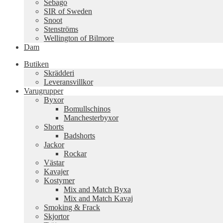
Sebago
SIR of Sweden
Snoot
Stenströms
Wellington of Bilmore
Dam
Butiken
Skrädderi
Leveransvillkor
Varugrupper
Byxor
Bomullschinos
Manchesterbyxor
Shorts
Badshorts
Jackor
Rockar
Västar
Kavajer
Kostymer
Mix and Match Byxa
Mix and Match Kavaj
Smoking & Frack
Skjortor