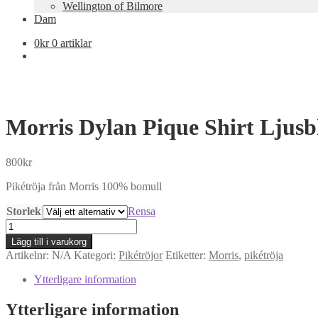
Wellington of Bilmore
Dam
0
kr
0 artiklar
Morris Dylan Pique Shirt Ljusb
800
kr
Pikétröja från Morris 100% bomull
Storlek
Rensa
Morris
Dylan
Lägg till i varukorg
Pique
Artikelnr:
N/A
Kategori:
Pikétröjor
Etiketter:
Morris
,
pikétröja
Shirt
Ljusblå
Ytterligare information
mängd
Ytterligare information