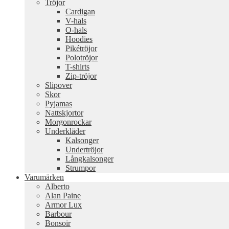
Tröjor
Cardigan
V-hals
O-hals
Hoodies
Pikétröjor
Polotröjor
T-shirts
Zip-tröjor
Slipover
Skor
Pyjamas
Nattskjortor
Morgonrockar
Underkläder
Kalsonger
Undertröjor
Långkalsonger
Strumpor
Varumärken
Alberto
Alan Paine
Armor Lux
Barbour
Bonsoir