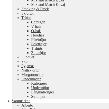
Mix and Match Byxa
Mix and Match Kavaj
Smoking & Frack
Skjortor
Tröjor
Cardigan
V-hals
O-hals
Hoodies
Pikétröjor
Polotröjor
T-shirts
Zip-tröjor
Slipover
Skor
Pyjamas
Nattskjortor
Morgonrockar
Underkläder
Kalsonger
Undertröjor
Långkalsonger
Strumpor
Varumärken
Alberto