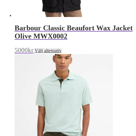
Barbour Classic Beaufort Wax Jacket
Olive MWX0002
Den
5000
kr
Välj alternativ
här
produkten
har
flera
varianter.
De
olika
alternativen
kan
väljas
på
produktsidan