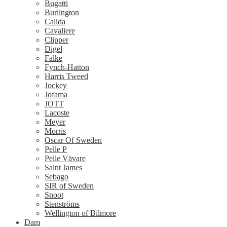
Bugatti
Burlington
Calida
Cavaliere
Clipper
Digel
Falke
Fynch-Hatton
Harris Tweed
Jockey
Jofama
JOTT
Lacoste
Meyer
Morris
Oscar Of Sweden
Pelle P
Pelle Vävare
Saint James
Sebago
SIR of Sweden
Snoot
Stenströms
Wellington of Bilmore
Dam