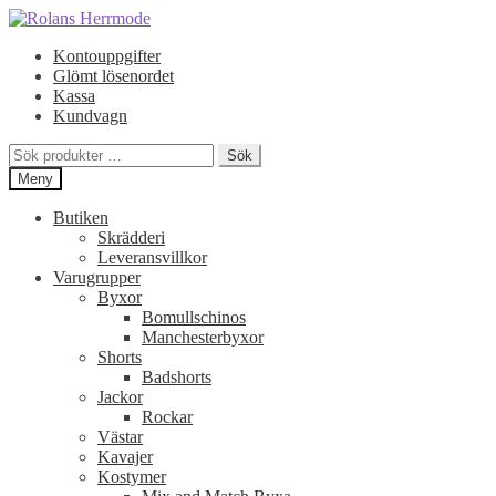
Hoppa
Hoppa
till
till
Kontouppgifter
navigering
innehåll
Glömt lösenordet
Kassa
Kundvagn
Sök
Sök
efter:
Meny
Butiken
Skrädderi
Leveransvillkor
Varugrupper
Byxor
Bomullschinos
Manchesterbyxor
Shorts
Badshorts
Jackor
Rockar
Västar
Kavajer
Kostymer