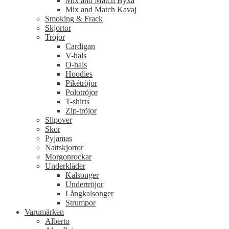
Mix and Match Byxa
Mix and Match Kavaj
Smoking & Frack
Skjortor
Tröjor
Cardigan
V-hals
O-hals
Hoodies
Pikétröjor
Polotröjor
T-shirts
Zip-tröjor
Slipover
Skor
Pyjamas
Nattskjortor
Morgonrockar
Underkläder
Kalsonger
Undertröjor
Långkalsonger
Strumpor
Varumärken
Alberto