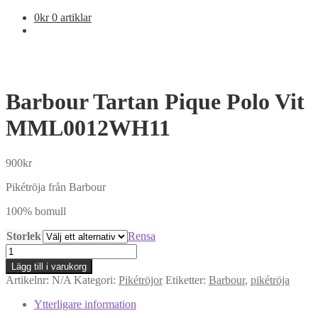
0
kr
0 artiklar
Barbour Tartan Pique Polo Vit
MML0012WH11
900
kr
Pikétröja från Barbour
100% bomull
Storlek
Rensa
Barbour
Tartan
Lägg till i varukorg
Pique
Artikelnr:
N/A
Kategori:
Pikétröjor
Etiketter:
Barbour
,
pikétröja
Polo
Vit
Ytterligare information
MML0012WH11