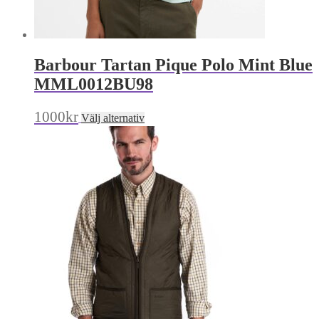
Barbour Tartan Pique Polo Mint Blue
MML0012BU98
Den
1000
kr
Välj alternativ
här
produkten
har
flera
varianter.
De
olika
alternativen
kan
väljas
på
produktsidan