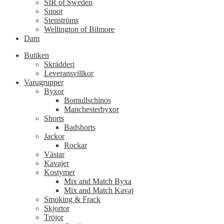
SIR of Sweden
Snoot
Stenströms
Wellington of Bilmore
Dam
Butiken
Skrädderi
Leveransvillkor
Varugrupper
Byxor
Bomullschinos
Manchesterbyxor
Shorts
Badshorts
Jackor
Rockar
Västar
Kavajer
Kostymer
Mix and Match Byxa
Mix and Match Kavaj
Smoking & Frack
Skjortor
Tröjor