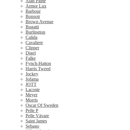
Alan Paine
Armor Lux
Barbour
Bonsoir
Brown Avenue
Bugatti
Burlington
Calida
Cavaliere
Clipper
Digel
Falke
Fynch-Hatton
Harris Tweed
Jockey
Jofama
JOTT
Lacoste
Meyer
Morris
Oscar Of Sweden
Pelle P
Pelle Vävare
Saint James
Sebago