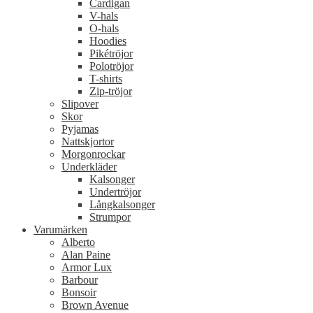
Cardigan
V-hals
O-hals
Hoodies
Pikétröjor
Polotröjor
T-shirts
Zip-tröjor
Slipover
Skor
Pyjamas
Nattskjortor
Morgonrockar
Underkläder
Kalsonger
Undertröjor
Långkalsonger
Strumpor
Varumärken
Alberto
Alan Paine
Armor Lux
Barbour
Bonsoir
Brown Avenue