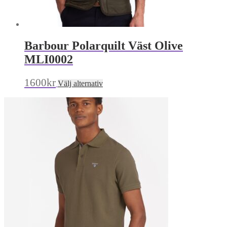
Barbour Polarquilt Väst Olive
MLI0002
Den
1600
kr
Välj alternativ
här
produkten
har
flera
varianter.
De
olika
alternativen
kan
väljas
på
produktsidan