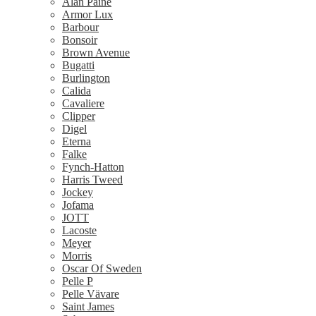
Alan Paine
Armor Lux
Barbour
Bonsoir
Brown Avenue
Bugatti
Burlington
Calida
Cavaliere
Clipper
Digel
Eterna
Falke
Fynch-Hatton
Harris Tweed
Jockey
Jofama
JOTT
Lacoste
Meyer
Morris
Oscar Of Sweden
Pelle P
Pelle Vävare
Saint James