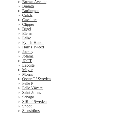
Brown Avenue
Bugatti
Burlington
Calida
Cavaliere
Clipper
Digel
Eterna
Falke
Fynch-Hatton
Harris Tweed
Jockey
Jofama
JOTT
Lacoste
Meyer
Morris
Oscar Of Sweden
Pelle P
Pelle Vävare
Saint James
Sebago
SIR of Sweden
Snoot
Stenströms