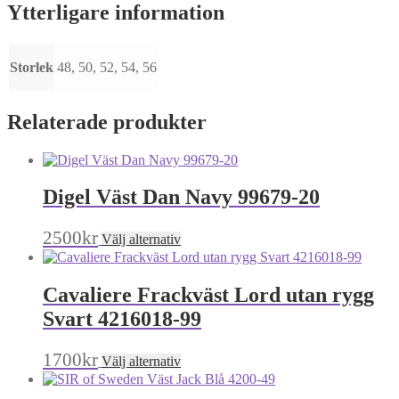
Ytterligare information
Storlek
48, 50, 52, 54, 56
Relaterade produkter
Digel Väst Dan Navy 99679-20
Den
2500
kr
Välj alternativ
här
produkten
har
Cavaliere Frackväst Lord utan rygg
flera
varianter.
Svart 4216018-99
De
olika
Den
1700
kr
Välj alternativ
alternativen
här
kan
produkten
väljas