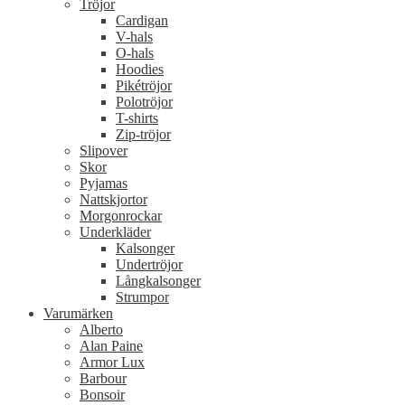
Tröjor
Cardigan
V-hals
O-hals
Hoodies
Pikétröjor
Polotröjor
T-shirts
Zip-tröjor
Slipover
Skor
Pyjamas
Nattskjortor
Morgonrockar
Underkläder
Kalsonger
Undertröjor
Långkalsonger
Strumpor
Varumärken
Alberto
Alan Paine
Armor Lux
Barbour
Bonsoir