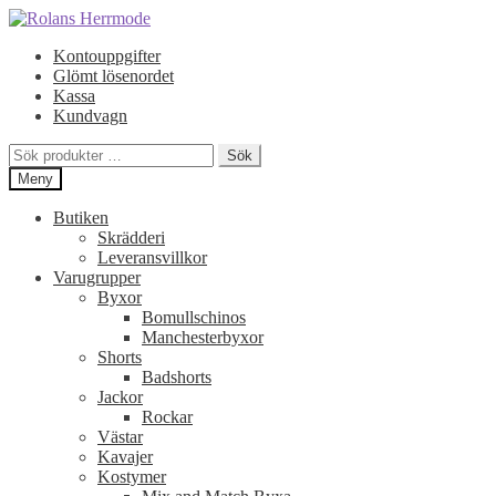
Hoppa
Hoppa
till
till
Kontouppgifter
navigering
innehåll
Glömt lösenordet
Kassa
Kundvagn
Sök
Sök
efter:
Meny
Butiken
Skrädderi
Leveransvillkor
Varugrupper
Byxor
Bomullschinos
Manchesterbyxor
Shorts
Badshorts
Jackor
Rockar
Västar
Kavajer
Kostymer