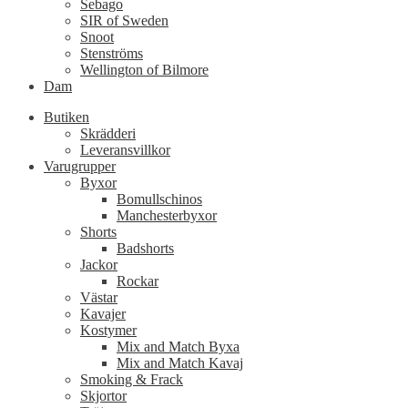
Sebago
SIR of Sweden
Snoot
Stenströms
Wellington of Bilmore
Dam
Butiken
Skrädderi
Leveransvillkor
Varugrupper
Byxor
Bomullschinos
Manchesterbyxor
Shorts
Badshorts
Jackor
Rockar
Västar
Kavajer
Kostymer
Mix and Match Byxa
Mix and Match Kavaj
Smoking & Frack
Skjortor