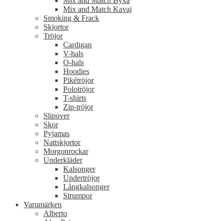
Mix and Match Byxa
Mix and Match Kavaj
Smoking & Frack
Skjortor
Tröjor
Cardigan
V-hals
O-hals
Hoodies
Pikétröjor
Polotröjor
T-shirts
Zip-tröjor
Slipover
Skor
Pyjamas
Nattskjortor
Morgonrockar
Underkläder
Kalsonger
Undertröjor
Långkalsonger
Strumpor
Varumärken
Alberto