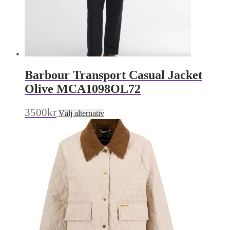
Barbour Transport Casual Jacket
Olive MCA1098OL72
Den
3500
kr
Välj alternativ
här
produkten
har
flera
varianter.
De
olika
alternativen
kan
väljas
på
produktsidan