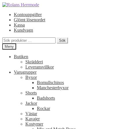
Hoppa
Hoppa
till
till
Kontouppgifter
navigering
innehåll
Glömt lösenordet
Kassa
Kundvagn
Sök
Sök
efter:
Meny
Butiken
Skrädderi
Leveransvillkor
Varugrupper
Byxor
Bomullschinos
Manchesterbyxor
Shorts
Badshorts
Jackor
Rockar
Västar
Kavajer
Kostymer