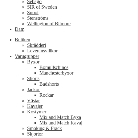
Sebago
SIR of Sweden
Snoot
Stenströms
Wellington of Bilmore
Dam
Butiken
Skrädderi
Leveransvillkor
Varugrupper
Byxor
Bomullschinos
Manchesterbyxor
Shorts
Badshorts
Jackor
Rockar
Västar
Kavajer
Kostymer
Mix and Match Byxa
Mix and Match Kavaj
Smoking & Frack
Skjortor