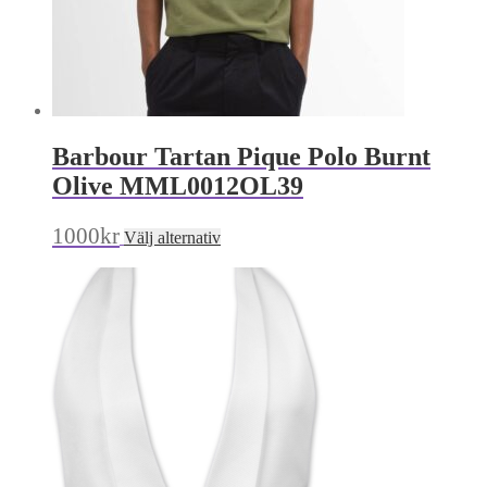
Barbour Tartan Pique Polo Burnt
Olive MML0012OL39
Den
1000
kr
Välj alternativ
här
produkten
har
flera
varianter.
De
olika
alternativen
kan
väljas
på
produktsidan