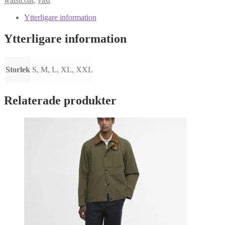
waistcoat
,
väst
MLI0002
mängd
Ytterligare information
Ytterligare information
Storlek
S, M, L, XL, XXL
Relaterade produkter