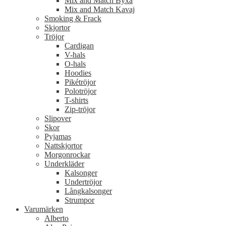
Mix and Match Byxa
Mix and Match Kavaj
Smoking & Frack
Skjortor
Tröjor
Cardigan
V-hals
O-hals
Hoodies
Pikétröjor
Polotröjor
T-shirts
Zip-tröjor
Slipover
Skor
Pyjamas
Nattskjortor
Morgonrockar
Underkläder
Kalsonger
Undertröjor
Långkalsonger
Strumpor
Varumärken
Alberto