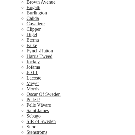
Brown Avenue
Bugatti
Burlington
Calida
Cavaliere
Clipper
Digel
Eterna
Falke
Fynch-Hatton
Harris Tweed
Jockey
Jofama
JOTT
Lacoste
Meyer
Morris
Oscar Of Sweden
Pelle P
Pelle Vävare
Saint James
Sebago
SIR of Sweden
Snoot
Stenströms