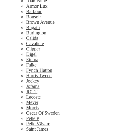
Alan Paine
Armor Lux
Barbour
Bonsoir
Brown Avenue
Bugatti
Burlington
Calida
Cavaliere
Clipper
Digel
Eterna
Falke
Fynch-Hatton
Harris Tweed
Jockey
Jofama
JOTT
Lacoste
Meyer
Morris
Oscar Of Sweden
Pelle P
Pelle Vävare
Saint James