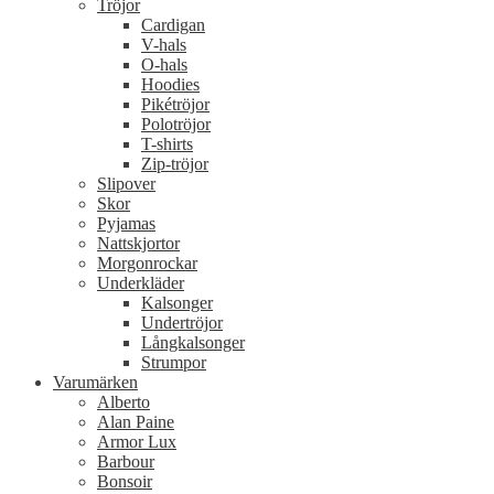
Tröjor
Cardigan
V-hals
O-hals
Hoodies
Pikétröjor
Polotröjor
T-shirts
Zip-tröjor
Slipover
Skor
Pyjamas
Nattskjortor
Morgonrockar
Underkläder
Kalsonger
Undertröjor
Långkalsonger
Strumpor
Varumärken
Alberto
Alan Paine
Armor Lux
Barbour
Bonsoir