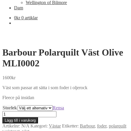
Wellington of Bilmore
Dam
0
kr
0 artiklar
Barbour Polarquilt Väst Olive
MLI0002
1600
kr
Väst som passar att sätta i som foder i oljerock
Fleece på insidan
Storlek
Rensa
Barbour
Polarquilt
Lägg till i varukorg
Väst
Artikelnr:
N/A
Kategori:
Västar
Etiketter:
Barbour
,
foder
,
polarquilt
Olive