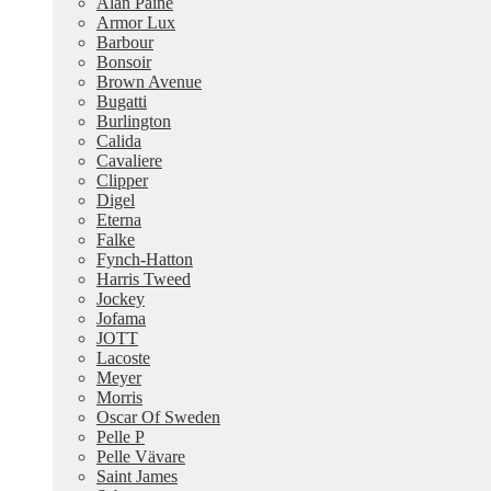
Alan Paine
Armor Lux
Barbour
Bonsoir
Brown Avenue
Bugatti
Burlington
Calida
Cavaliere
Clipper
Digel
Eterna
Falke
Fynch-Hatton
Harris Tweed
Jockey
Jofama
JOTT
Lacoste
Meyer
Morris
Oscar Of Sweden
Pelle P
Pelle Vävare
Saint James