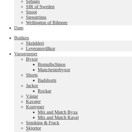
Sebago
SIR of Sweden
Snoot
Stenströms
Wellington of Bilmore
Dam
Butiken
Skrädderi
Leveransvillkor
Varugrupper
Byxor
Bomullschinos
Manchesterbyxor
Shorts
Badshorts
Jackor
Rockar
Västar
Kavajer
Kostymer
Mix and Match Byxa
Mix and Match Kavaj
Smoking & Frack
Skjortor