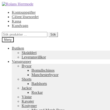
Hoppa
Hoppa
till
till
Kontouppgifter
navigering
innehåll
Glömt lösenordet
Kassa
Kundvagn
Sök
Sök
efter:
Meny
Butiken
Skrädderi
Leveransvillkor
Varugrupper
Byxor
Bomullschinos
Manchesterbyxor
Shorts
Badshorts
Jackor
Rockar
Västar
Kavajer
Kostymer