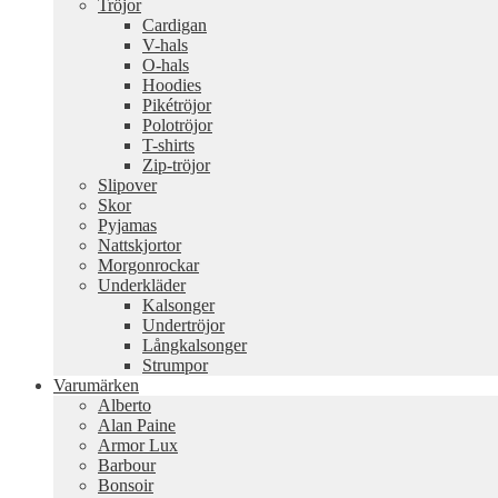
Tröjor
Cardigan
V-hals
O-hals
Hoodies
Pikétröjor
Polotröjor
T-shirts
Zip-tröjor
Slipover
Skor
Pyjamas
Nattskjortor
Morgonrockar
Underkläder
Kalsonger
Undertröjor
Långkalsonger
Strumpor
Varumärken
Alberto
Alan Paine
Armor Lux
Barbour
Bonsoir