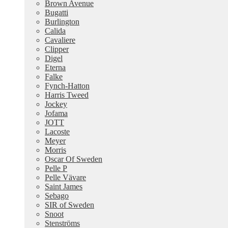
Brown Avenue
Bugatti
Burlington
Calida
Cavaliere
Clipper
Digel
Eterna
Falke
Fynch-Hatton
Harris Tweed
Jockey
Jofama
JOTT
Lacoste
Meyer
Morris
Oscar Of Sweden
Pelle P
Pelle Vävare
Saint James
Sebago
SIR of Sweden
Snoot
Stenströms