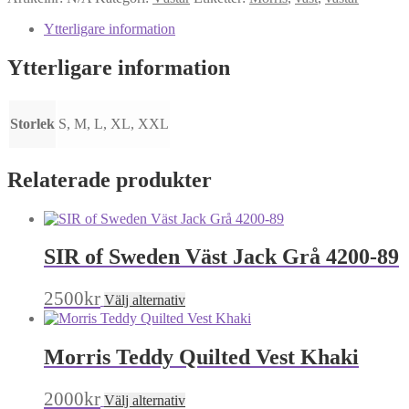
Vest
Blue
Ytterligare information
mängd
Ytterligare information
Storlek
S, M, L, XL, XXL
Relaterade produkter
SIR of Sweden Väst Jack Grå 4200-89
Den
2500
kr
Välj alternativ
här
produkten
har
Morris Teddy Quilted Vest Khaki
flera
varianter.
De
Den
2000
kr
Välj alternativ