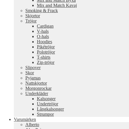
Mix and Match Byxa
Mix and Match Kavaj
Smoking & Frack
Skjortor
Tröjor
Cardigan
V-hals
O-hals
Hoodies
Pikétröjor
Polotröjor
T-shirts
Zip-tröjor
Slipover
Skor
Pyjamas
Nattskjortor
Morgonrockar
Underkläder
Kalsonger
Undertröjor
Långkalsonger
Strumpor
Varumärken
Alberto