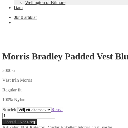
Wellington of Bilmore
Dam
0
kr
0 artiklar
Morris Bradley Padded Vest Bl
2000
kr
Väst från Morris
Regular fit
100% Nylon
Storlek
Rensa
Morris
Bradley
Lägg till i varukorg
Padded
Artikelnr:
N/A
Kategori:
Västar
Etiketter:
Morris
,
väst
,
västar