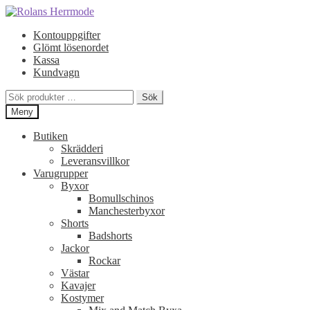
Hoppa
Hoppa
till
till
Kontouppgifter
navigering
innehåll
Glömt lösenordet
Kassa
Kundvagn
Sök
Sök
efter:
Meny
Butiken
Skrädderi
Leveransvillkor
Varugrupper
Byxor
Bomullschinos
Manchesterbyxor
Shorts
Badshorts
Jackor
Rockar
Västar
Kavajer
Kostymer