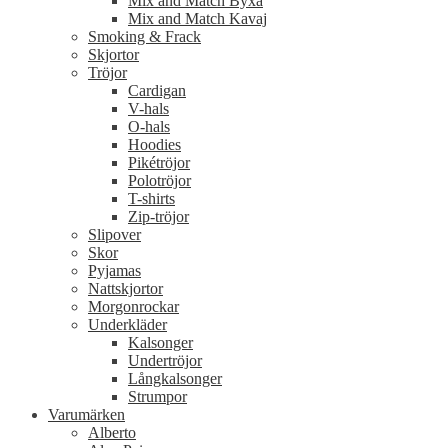
Mix and Match Byxa
Mix and Match Kavaj
Smoking & Frack
Skjortor
Tröjor
Cardigan
V-hals
O-hals
Hoodies
Pikétröjor
Polotröjor
T-shirts
Zip-tröjor
Slipover
Skor
Pyjamas
Nattskjortor
Morgonrockar
Underkläder
Kalsonger
Undertröjor
Långkalsonger
Strumpor
Varumärken
Alberto