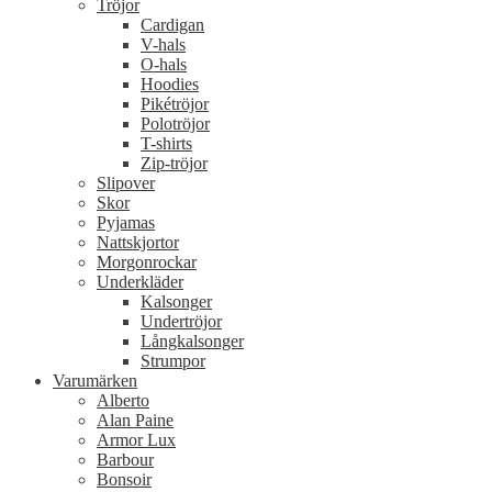
Tröjor
Cardigan
V-hals
O-hals
Hoodies
Pikétröjor
Polotröjor
T-shirts
Zip-tröjor
Slipover
Skor
Pyjamas
Nattskjortor
Morgonrockar
Underkläder
Kalsonger
Undertröjor
Långkalsonger
Strumpor
Varumärken
Alberto
Alan Paine
Armor Lux
Barbour
Bonsoir