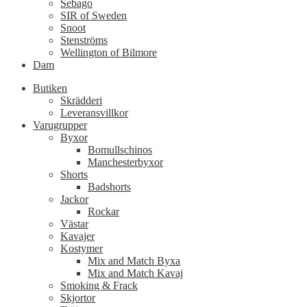
Sebago
SIR of Sweden
Snoot
Stenströms
Wellington of Bilmore
Dam
Butiken
Skrädderi
Leveransvillkor
Varugrupper
Byxor
Bomullschinos
Manchesterbyxor
Shorts
Badshorts
Jackor
Rockar
Västar
Kavajer
Kostymer
Mix and Match Byxa
Mix and Match Kavaj
Smoking & Frack
Skjortor