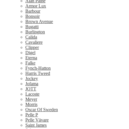
Alan Paine
Armor Lux
Barbour
Bonsoir
Brown Avenue
Bugatti
Burlington
Calida
Cavaliere
Clipper
Digel
Eterna
Falke
Fynch-Hatton
Harris Tweed
Jockey
Jofama
JOTT
Lacoste
Meyer
Morris
Oscar Of Sweden
Pelle P
Pelle Vävare
Saint James