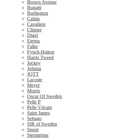
Brown Avenue
Bugatti
Burlington
Calida
Cavaliere
Clipper
Digel
Eterna
Falke
Fynch-Hatton
Harris Tweed
Jockey
Jofama
JOTT
Lacoste
Meyer
Morris
Oscar Of Sweden
Pelle P
Pelle Vävare
Saint James
Sebago
SIR of Sweden
Snoot
Stenströms