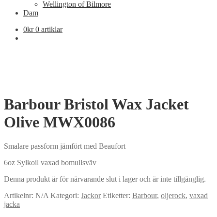
Wellington of Bilmore
Dam
0
kr
0 artiklar
Barbour Bristol Wax Jacket
Olive MWX0086
Smalare passform jämfört med Beaufort
6oz Sylkoil vaxad bomullsväv
Denna produkt är för närvarande slut i lager och är inte tillgänglig.
Artikelnr:
N/A
Kategori:
Jackor
Etiketter:
Barbour
,
oljerock
,
vaxad
jacka