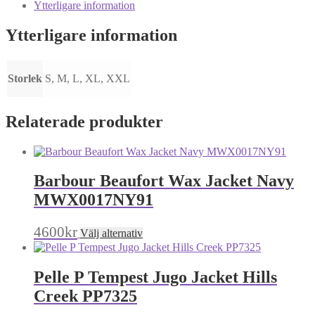
Ytterligare information
Ytterligare information
Storlek
S, M, L, XL, XXL
Relaterade produkter
Barbour Beaufort Wax Jacket Navy
MWX0017NY91
Den
4600
kr
Välj alternativ
här
produkten
har
Pelle P Tempest Jugo Jacket Hills
flera
varianter.
Creek PP7325
De