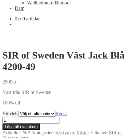
Wellington of Bilmore
Dam
0
kr
0 artiklar
SIR of Sweden Väst Jack Blå
4200-49
2500
kr
Väst från SIR of Sweden
100% ull
Storlek
Rensa
SIR
of
Lägg till i varukorg
Sweden
Artikelnr:
N/A
Kategorier:
Kostymer
,
Västar
Etiketter:
SIR of
Väst