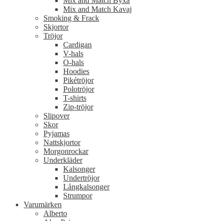
Mix and Match Byxa
Mix and Match Kavaj
Smoking & Frack
Skjortor
Tröjor
Cardigan
V-hals
O-hals
Hoodies
Pikétröjor
Polotröjor
T-shirts
Zip-tröjor
Slipover
Skor
Pyjamas
Nattskjortor
Morgonrockar
Underkläder
Kalsonger
Undertröjor
Långkalsonger
Strumpor
Varumärken
Alberto