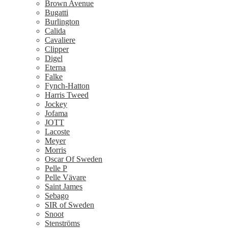
Brown Avenue
Bugatti
Burlington
Calida
Cavaliere
Clipper
Digel
Eterna
Falke
Fynch-Hatton
Harris Tweed
Jockey
Jofama
JOTT
Lacoste
Meyer
Morris
Oscar Of Sweden
Pelle P
Pelle Vävare
Saint James
Sebago
SIR of Sweden
Snoot
Stenströms