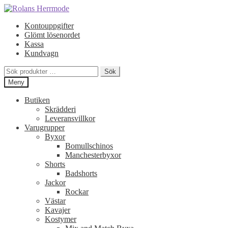
Hoppa
Hoppa
till
till
Kontouppgifter
navigering
innehåll
Glömt lösenordet
Kassa
Kundvagn
Sök
Sök
efter:
Meny
Butiken
Skrädderi
Leveransvillkor
Varugrupper
Byxor
Bomullschinos
Manchesterbyxor
Shorts
Badshorts
Jackor
Rockar
Västar
Kavajer
Kostymer