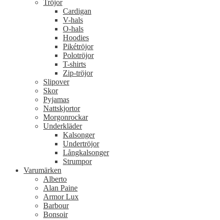
Tröjor
Cardigan
V-hals
O-hals
Hoodies
Pikétröjor
Polotröjor
T-shirts
Zip-tröjor
Slipover
Skor
Pyjamas
Nattskjortor
Morgonrockar
Underkläder
Kalsonger
Undertröjor
Långkalsonger
Strumpor
Varumärken
Alberto
Alan Paine
Armor Lux
Barbour
Bonsoir