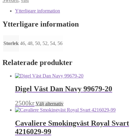
Sweden
,
väst
Jack
Blå
Ytterligare information
4200-
49
Ytterligare information
mängd
Storlek
46, 48, 50, 52, 54, 56
Relaterade produkter
Digel Väst Dan Navy 99679-20
Den
2500
kr
Välj alternativ
här
produkten
har
Cavaliere Smokingväst Royal Svart
flera
varianter.
4216029-99
De