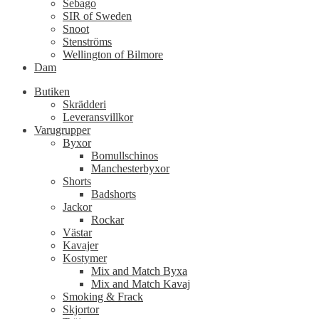
Sebago
SIR of Sweden
Snoot
Stenströms
Wellington of Bilmore
Dam
Butiken
Skrädderi
Leveransvillkor
Varugrupper
Byxor
Bomullschinos
Manchesterbyxor
Shorts
Badshorts
Jackor
Rockar
Västar
Kavajer
Kostymer
Mix and Match Byxa
Mix and Match Kavaj
Smoking & Frack
Skjortor