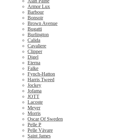
Alan Paine
Armor Lux
Barbour
Bonsoir
Brown Avenue
Bugatti
Burlington
Calida
Cavaliere
Clipper
Digel
Eterna
Falke
Fynch-Hatton
Harris Tweed
Jockey
Jofama
JOTT
Lacoste
Meyer
Morris
Oscar Of Sweden
Pelle P
Pelle Vävare
Saint James