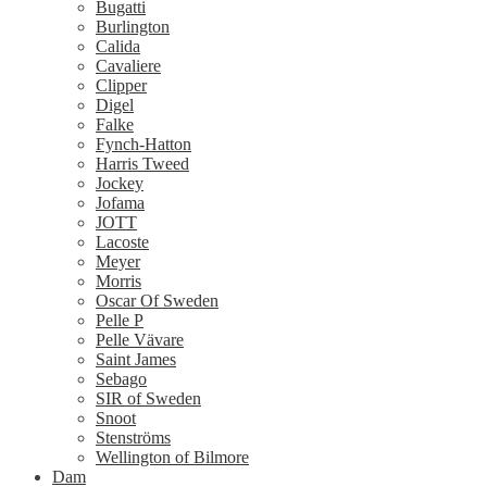
Bugatti
Burlington
Calida
Cavaliere
Clipper
Digel
Falke
Fynch-Hatton
Harris Tweed
Jockey
Jofama
JOTT
Lacoste
Meyer
Morris
Oscar Of Sweden
Pelle P
Pelle Vävare
Saint James
Sebago
SIR of Sweden
Snoot
Stenströms
Wellington of Bilmore
Dam