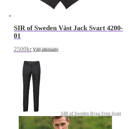
SIR of Sweden Väst Jack Svart 4200-
01
Den
2500
kr
Välj alternativ
här
produkten
har
flera
varianter.
De
olika
alternativen
kan
väljas
på
produktsidan
SIR of Sweden Byxa Sven Svart