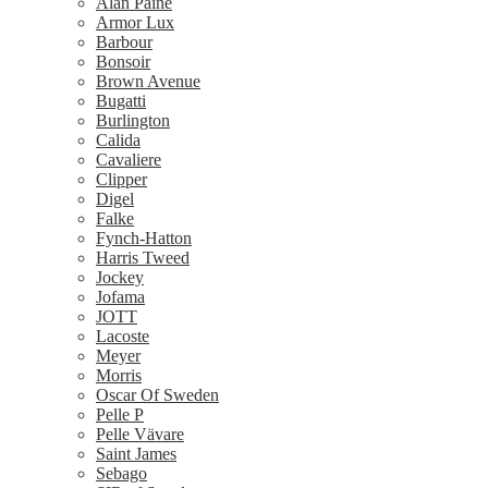
Alan Paine
Armor Lux
Barbour
Bonsoir
Brown Avenue
Bugatti
Burlington
Calida
Cavaliere
Clipper
Digel
Falke
Fynch-Hatton
Harris Tweed
Jockey
Jofama
JOTT
Lacoste
Meyer
Morris
Oscar Of Sweden
Pelle P
Pelle Vävare
Saint James
Sebago