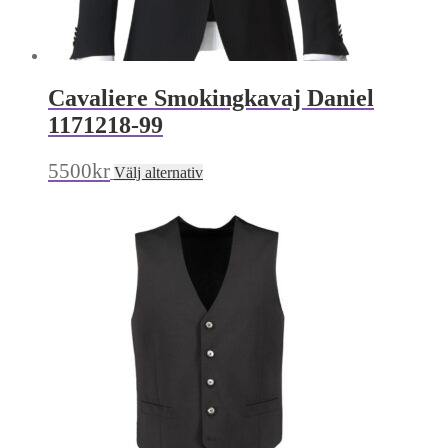
Cavaliere Smokingkavaj Daniel
1171218-99
Den
5500
kr
Välj alternativ
här
produkten
har
flera
varianter.
De
olika
alternativen
kan
väljas
på
produktsidan