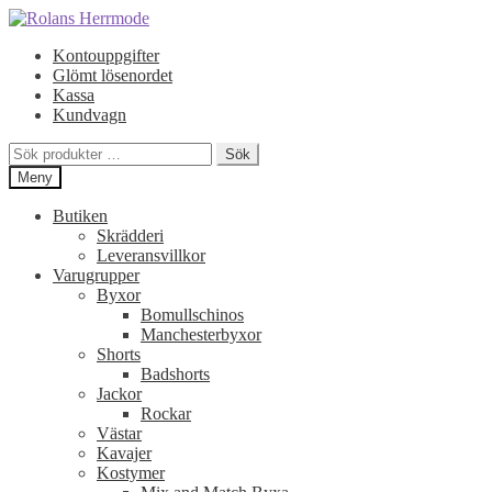
Hoppa
Hoppa
till
till
Kontouppgifter
navigering
innehåll
Glömt lösenordet
Kassa
Kundvagn
Sök
Sök
efter:
Meny
Butiken
Skrädderi
Leveransvillkor
Varugrupper
Byxor
Bomullschinos
Manchesterbyxor
Shorts
Badshorts
Jackor
Rockar
Västar
Kavajer
Kostymer