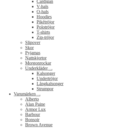
Cardigan
undermeny
V-hals
O-hals
Hoodies
Pikétröjor
Polotröjor
T-shirts
Zip-tröjor
Slipover
Skor
Pyjamas
Nattskjortor
Morgonrockar
Underkläder
Expandera
Kalsonger
undermeny
Undertröjor
Långkalsonger
Strumpor
Varumärken
Expandera
Alberto
undermeny
Alan Paine
Armor Lux
Barbour
Bonsoir
Brown Avenue