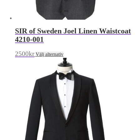
SIR of Sweden Joel Linen Waistcoat
4210-001
Den
2500
kr
Välj alternativ
här
produkten
har
flera
varianter.
De
olika
alternativen
kan
väljas
på
produktsidan