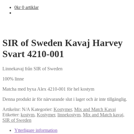
0
kr
0 artiklar
SIR of Sweden Kavaj Harvey
Svart 4210-001
Linnekavaj från SIR of Sweden
100% linne
Matcha med byxa Alex 4210-001 för hel kostym
Denna produkt är för närvarande slut i lager och är inte tillgänglig.
Artikelnr:
N/A
Kategorier:
Kostymer
,
Mix and Match Kavaj
Etiketter:
kostym
,
Kostymer
,
linnekostym
,
Mix and Match kavaj
,
SIR of Sweden
Ytterligare information