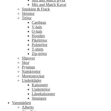
Mix and Match Byxa
Mix and Match Kavaj
Smoking & Frack
Skjortor
Tröjor
Cardigan
V-hals
O-hals
Hoodies
Pikétröjor
Polotröjor
T-shirts
Zip-tröjor
Slipover
Skor
Pyjamas
Nattskjortor
Morgonrockar
Underkläder
Kalsonger
Undertröjor
Långkalsonger
Strumpor
Varumärken
Alberto