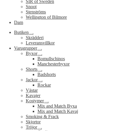
SIR of Sweden
Snoot
Stenströms
Wellington of Bilmore
Dam
Butiken
Expandera
Skrädderi
undermeny
Leveransvillkor
Varugrupper
Expandera
Byxor
undermeny
Expandera
Bomullschinos
undermeny
Manchesterbyxor
Shorts
Expandera
Badshorts
undermeny
Jackor
Expandera
Rockar
undermeny
Västar
Kavajer
Kostymer
Expandera
Mix and Match Byxa
undermeny
Mix and Match Kavaj
Smoking & Frack
Skjortor
Tröjor
Expandera