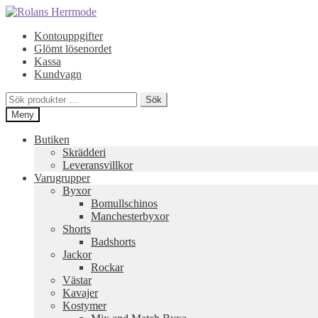
Hoppa
Hoppa
till
till
Kontouppgifter
navigering
innehåll
Glömt lösenordet
Kassa
Kundvagn
Sök
Sök
efter:
Meny
Butiken
Skrädderi
Leveransvillkor
Varugrupper
Byxor
Bomullschinos
Manchesterbyxor
Shorts
Badshorts
Jackor
Rockar
Västar
Kavajer
Kostymer