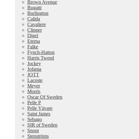
Brown Avenue
Bugatti
Burlington
Calida
Cavaliere
Clipper
Digel
Eterna
Falke
Fynch-Hatton
Harris Tweed
Jockey
Jofama
JOTT
Lacoste
Meyer
Morris
Oscar Of Sweden
Pelle P
Pelle Vävare
Saint James
Sebago
SIR of Sweden
Snoot
Stenströms