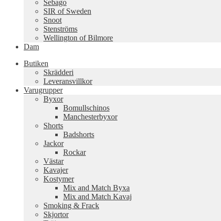
Sebago
SIR of Sweden
Snoot
Stenströms
Wellington of Bilmore
Dam
Butiken
Skrädderi
Leveransvillkor
Varugrupper
Byxor
Bomullschinos
Manchesterbyxor
Shorts
Badshorts
Jackor
Rockar
Västar
Kavajer
Kostymer
Mix and Match Byxa
Mix and Match Kavaj
Smoking & Frack
Skjortor