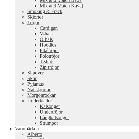
Mix and Match Byxa
Mix and Match Kavaj
Smoking & Frack
Skjortor
Tröjor
Cardigan
V-hals
O-hals
Hoodies
Pikétröjor
Polotröjor
T-shirts
Zip-tröjor
Slipover
Skor
Pyjamas
Nattskjortor
Morgonrockar
Underkläder
Kalsonger
Undertröjor
Långkalsonger
Strumpor
Varumärken
Alberto