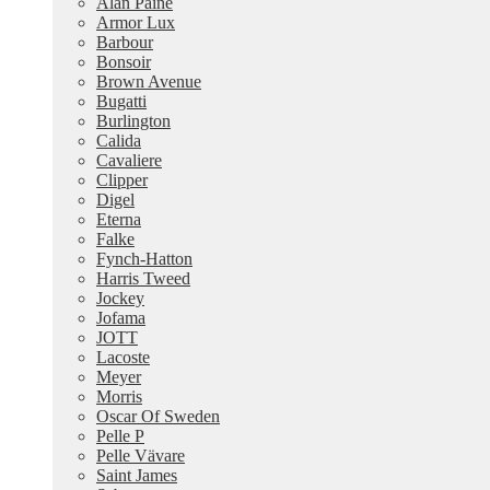
Alan Paine
Armor Lux
Barbour
Bonsoir
Brown Avenue
Bugatti
Burlington
Calida
Cavaliere
Clipper
Digel
Eterna
Falke
Fynch-Hatton
Harris Tweed
Jockey
Jofama
JOTT
Lacoste
Meyer
Morris
Oscar Of Sweden
Pelle P
Pelle Vävare
Saint James