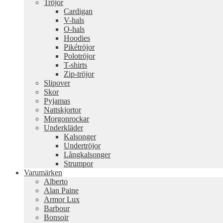
Tröjor
Cardigan
V-hals
O-hals
Hoodies
Pikétröjor
Polotröjor
T-shirts
Zip-tröjor
Slipover
Skor
Pyjamas
Nattskjortor
Morgonrockar
Underkläder
Kalsonger
Undertröjor
Långkalsonger
Strumpor
Varumärken
Alberto
Alan Paine
Armor Lux
Barbour
Bonsoir