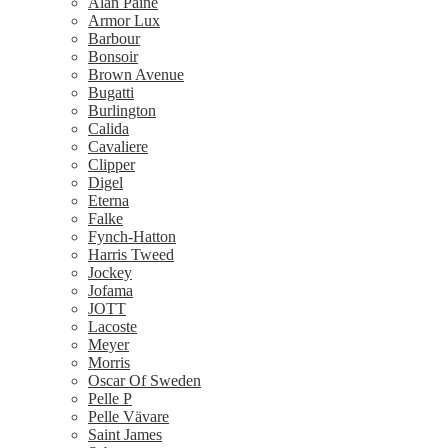
Alan Paine
Armor Lux
Barbour
Bonsoir
Brown Avenue
Bugatti
Burlington
Calida
Cavaliere
Clipper
Digel
Eterna
Falke
Fynch-Hatton
Harris Tweed
Jockey
Jofama
JOTT
Lacoste
Meyer
Morris
Oscar Of Sweden
Pelle P
Pelle Vävare
Saint James