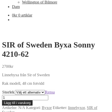
Wellington of Bilmore
Dam
0
kr
0 artiklar
SIR of Sweden Byxa Sonny
4210-62
2700
kr
Linnebyxa från Sir of Sweden
Rak modell, 48 cm fotvidd
Storlek
Rensa
SIR
of
Lägg till i varukorg
Sweden
Artikelnr:
N/A
Kategori:
Byxor
Etiketter:
linnebyxor
,
SIR of
Byxa