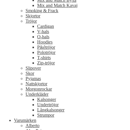
Mix and Match Byxa
Mix and Match Kavaj
Smoking & Frack
Skjortor
Tröjor
Cardigan
V-hals
O-hals
Hoodies
Pikétröjor
Polotröjor
T-shirts
Zip-tröjor
Slipover
Skor
Pyjamas
Nattskjortor
Morgonrockar
Underkläder
Kalsonger
Undertröjor
Långkalsonger
Strumpor
Varumärken
Alberto