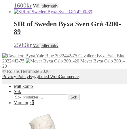
De
Den
1600
kr
Välj alternativ
olika
här
alternativen
produkten
kan
har
SIR of Sweden Byxa Sven Grå 4200-
väljas
flera
på
varianter.
89
produktsidan
De
olika
Den
2500
kr
Välj alternativ
alternativen
här
kan
produkten
Cavaliere Byxa Yale Blue
väljas
har
2022442-75
Meyer Byxa Oslo 3001-
på
flera
20
produktsidan
varianter.
© Rolans Herrmode 2026
De
Privacy Policy
Byggt med WooCommerce
.
olika
alternativen
Mitt konto
kan
Sök
väljas
Sök
Sök
på
efter:
Varukorg
0
produktsidan