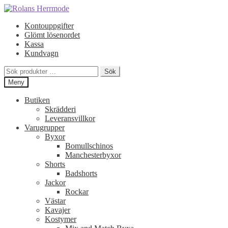
Hoppa
Hoppa
till
till
Kontouppgifter
navigering
innehåll
Glömt lösenordet
Kassa
Kundvagn
Sök
Sök
efter:
Meny
Butiken
Skrädderi
Leveransvillkor
Varugrupper
Byxor
Bomullschinos
Manchesterbyxor
Shorts
Badshorts
Jackor
Rockar
Västar
Kavajer
Kostymer