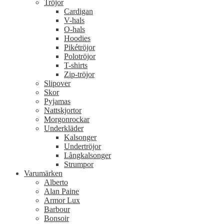
Tröjor
Cardigan
V-hals
O-hals
Hoodies
Pikétröjor
Polotröjor
T-shirts
Zip-tröjor
Slipover
Skor
Pyjamas
Nattskjortor
Morgonrockar
Underkläder
Kalsonger
Undertröjor
Långkalsonger
Strumpor
Varumärken
Alberto
Alan Paine
Armor Lux
Barbour
Bonsoir