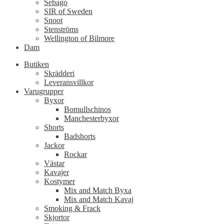
Sebago
SIR of Sweden
Snoot
Stenströms
Wellington of Bilmore
Dam
Butiken
Skrädderi
Leveransvillkor
Varugrupper
Byxor
Bomullschinos
Manchesterbyxor
Shorts
Badshorts
Jackor
Rockar
Västar
Kavajer
Kostymer
Mix and Match Byxa
Mix and Match Kavaj
Smoking & Frack
Skjortor