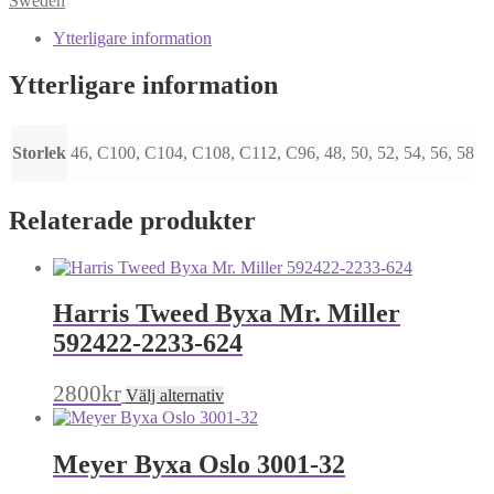
Sweden
Sonny
4210-
Ytterligare information
62
mängd
Ytterligare information
Storlek
46, C100, C104, C108, C112, C96, 48, 50, 52, 54, 56, 58
Relaterade produkter
Harris Tweed Byxa Mr. Miller
592422-2233-624
Den
2800
kr
Välj alternativ
här
produkten
har
Meyer Byxa Oslo 3001-32
flera
varianter.