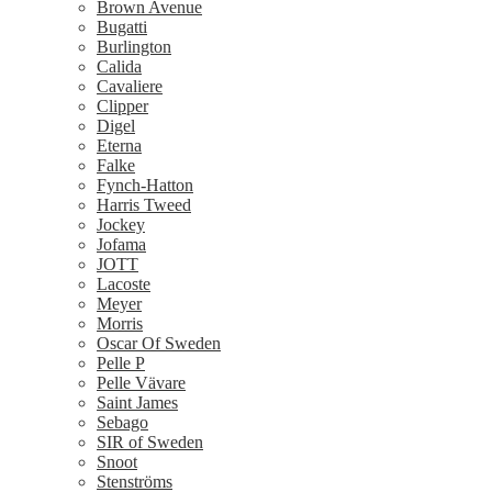
Brown Avenue
Bugatti
Burlington
Calida
Cavaliere
Clipper
Digel
Eterna
Falke
Fynch-Hatton
Harris Tweed
Jockey
Jofama
JOTT
Lacoste
Meyer
Morris
Oscar Of Sweden
Pelle P
Pelle Vävare
Saint James
Sebago
SIR of Sweden
Snoot
Stenströms