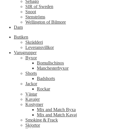
Sebago
SIR of Sweden
Snoot
Stenströms
Wellington of Bilmore
Dam
Butiken
Skrädderi
Leveransvillkor
Varugrupper
Byxor
Bomullschinos
Manchesterbyxor
Shorts
Badshorts
Jackor
Rockar
Västar
Kavajer
Kostymer
Mix and Match Byxa
Mix and Match Kavaj
Smoking & Frack
Skjortor