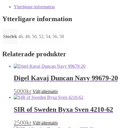
Ytterligare information
Ytterligare information
Storlek
46, 48, 50, 52, 54, 56, 58
Relaterade produkter
Digel Kavaj Duncan Navy 99679-20
Den
5000
kr
Välj alternativ
här
produkten
har
SIR of Sweden Byxa Sven 4210-62
flera
varianter.
De
Den
2500
kr
Välj alternativ
olika
här