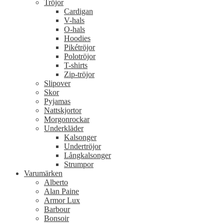
Tröjor
Cardigan
V-hals
O-hals
Hoodies
Pikétröjor
Polotröjor
T-shirts
Zip-tröjor
Slipover
Skor
Pyjamas
Nattskjortor
Morgonrockar
Underkläder
Kalsonger
Undertröjor
Långkalsonger
Strumpor
Varumärken
Alberto
Alan Paine
Armor Lux
Barbour
Bonsoir