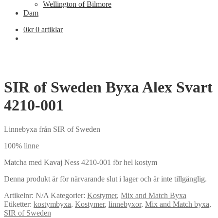
Wellington of Bilmore
Dam
0
kr
0 artiklar
SIR of Sweden Byxa Alex Svart
4210-001
Linnebyxa från SIR of Sweden
100% linne
Matcha med Kavaj Ness 4210-001 för hel kostym
Denna produkt är för närvarande slut i lager och är inte tillgänglig.
Artikelnr:
N/A
Kategorier:
Kostymer
,
Mix and Match Byxa
Etiketter:
kostymbyxa
,
Kostymer
,
linnebyxor
,
Mix and Match byxa
,
SIR of Sweden