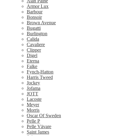
Alan Paine
Armor Lux
Barbour
Bonsoir
Brown Avenue
Bugatti
Burlington
Calida
Cavaliere
Clipper
Digel
Eterna
Falke
Fynch-Hatton
Harris Tweed
Jockey
Jofama
JOTT
Lacoste
Meyer
Morris
Oscar Of Sweden
Pelle P
Pelle Vävare
Saint James