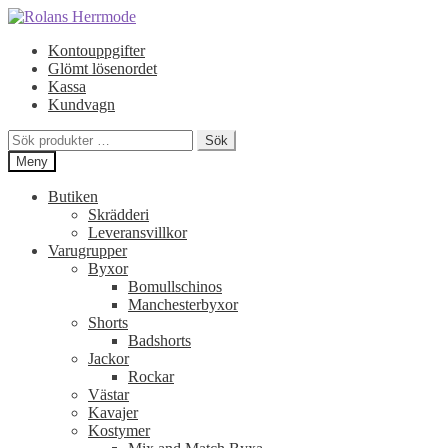
Hoppa
Hoppa
till
till
Kontouppgifter
navigering
innehåll
Glömt lösenordet
Kassa
Kundvagn
Sök
Sök
efter:
Meny
Butiken
Skrädderi
Leveransvillkor
Varugrupper
Byxor
Bomullschinos
Manchesterbyxor
Shorts
Badshorts
Jackor
Rockar
Västar
Kavajer
Kostymer