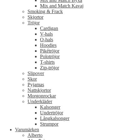
Mix and Match Byxa
Mix and Match Kavaj
Smoking & Frack
Skjortor
Tröjor
Cardigan
V-hals
O-hals
Hoodies
Pikétröjor
Polotröjor
T-shirts
Zip-tröjor
Slipover
Skor
Pyjamas
Nattskjortor
Morgonrockar
Underkläder
Kalsonger
Undertröjor
Långkalsonger
Strumpor
Varumärken
Alberto