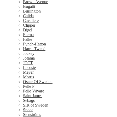
Brown Avenue
Bugatti
Burlington
Calida
Cavaliere
Clipper
Digel
Eterna
Falke
Fynch-Hatton
Harris Tweed
Jockey
Jofama
JOTT
Lacoste
Meyer
Morris
Oscar Of Sweden
Pelle P
Pelle Vävare
Saint James
Sebago
SIR of Sweden
Snoot
Stenströms