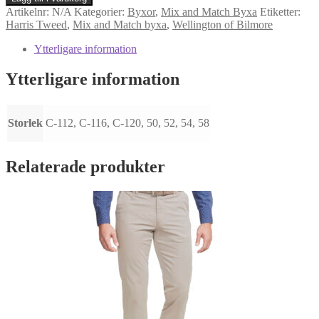
Byxa
Artikelnr:
N/A
Kategorier:
Byxor
,
Mix and Match Byxa
Etiketter:
Mr.Miller
Harris Tweed
,
Mix and Match byxa
,
Wellington of Bilmore
592422-
2233-
Ytterligare information
670
mängd
Ytterligare information
Storlek
C-112, C-116, C-120, 50, 52, 54, 58
Relaterade produkter