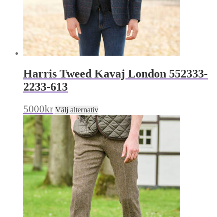
Harris Tweed Kavaj London 552333-
2233-613
Den
5000
kr
Välj alternativ
här
produkten
har
flera
varianter.
De
olika
alternativen
kan
väljas
på
produktsidan