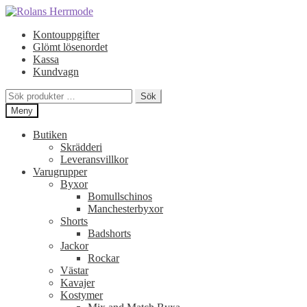
Hoppa
Hoppa
till
till
Kontouppgifter
navigering
innehåll
Glömt lösenordet
Kassa
Kundvagn
Sök
Sök
efter:
Meny
Butiken
Skrädderi
Leveransvillkor
Varugrupper
Byxor
Bomullschinos
Manchesterbyxor
Shorts
Badshorts
Jackor
Rockar
Västar
Kavajer
Kostymer