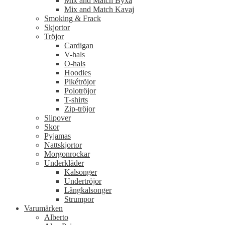
Mix and Match Byxa
Mix and Match Kavaj
Smoking & Frack
Skjortor
Tröjor
Cardigan
V-hals
O-hals
Hoodies
Pikétröjor
Polotröjor
T-shirts
Zip-tröjor
Slipover
Skor
Pyjamas
Nattskjortor
Morgonrockar
Underkläder
Kalsonger
Undertröjor
Långkalsonger
Strumpor
Varumärken
Alberto