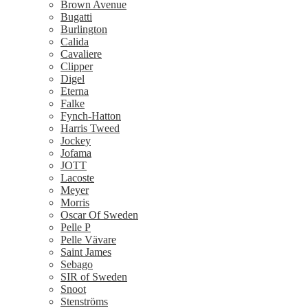
Brown Avenue
Bugatti
Burlington
Calida
Cavaliere
Clipper
Digel
Eterna
Falke
Fynch-Hatton
Harris Tweed
Jockey
Jofama
JOTT
Lacoste
Meyer
Morris
Oscar Of Sweden
Pelle P
Pelle Vävare
Saint James
Sebago
SIR of Sweden
Snoot
Stenströms