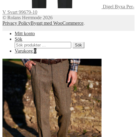
Digel Byxa Per-
V Svart 99679-10
© Rolans Herrmode 2026
Privacy Policy
Byggt med WooCommerce
.
Mitt konto
Sök
Sök
Sök
efter:
Varukorg
0