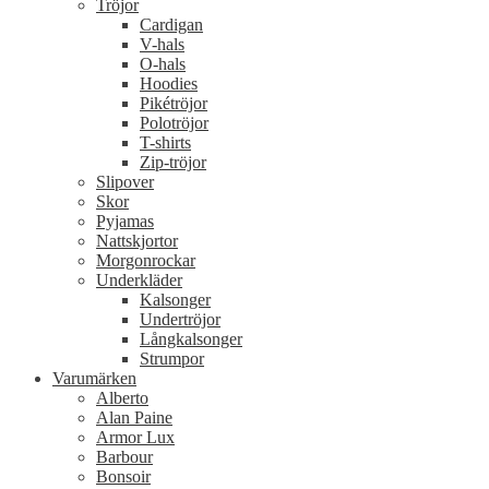
Tröjor
Cardigan
V-hals
O-hals
Hoodies
Pikétröjor
Polotröjor
T-shirts
Zip-tröjor
Slipover
Skor
Pyjamas
Nattskjortor
Morgonrockar
Underkläder
Kalsonger
Undertröjor
Långkalsonger
Strumpor
Varumärken
Alberto
Alan Paine
Armor Lux
Barbour
Bonsoir