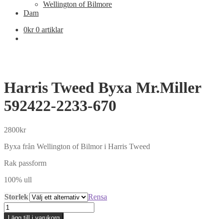
Wellington of Bilmore
Dam
0
kr
0 artiklar
Harris Tweed Byxa Mr.Miller
592422-2233-670
2800
kr
Byxa från Wellington of Bilmor i Harris Tweed
Rak passform
100% ull
Storlek
Rensa
Harris
Tweed
Lägg till i varukorg