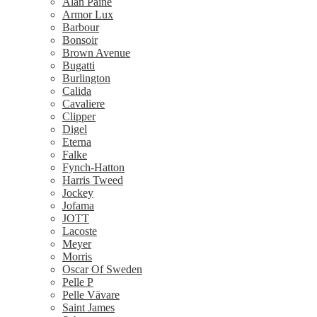
Alan Paine
Armor Lux
Barbour
Bonsoir
Brown Avenue
Bugatti
Burlington
Calida
Cavaliere
Clipper
Digel
Eterna
Falke
Fynch-Hatton
Harris Tweed
Jockey
Jofama
JOTT
Lacoste
Meyer
Morris
Oscar Of Sweden
Pelle P
Pelle Vävare
Saint James