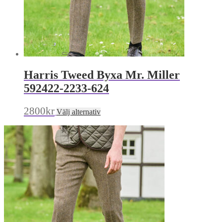
Harris Tweed Byxa Mr. Miller
592422-2233-624
Den
2800
kr
Välj alternativ
här
produkten
har
flera
varianter.
De
olika
alternativen
kan
väljas
på
produktsidan