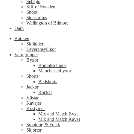
Sebago
SIR of Sweden
Snoot
Stenströms
Wellington of Bilmore
Dam
Butiken
Skrädderi
Leveransvillkor
Varugrupper
Byxor
Bomullschinos
Manchesterbyxor
Shorts
Badshorts
Jackor
Rockar
Västar
Kavajer
Kostymer
Mix and Match Byxa
Mix and Match Kavaj
Smoking & Frack
Skjortor