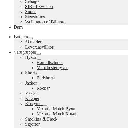
Sebago
SIR of Sweden
Snoot
Stenströms
Wellington of Bilmore
Dam
Butiken
Expandera
Skrädderi
undermeny
Leveransvillkor
Varugrupper
Expandera
Byxor
undermeny
Expandera
Bomullschinos
undermeny
Manchesterbyxor
Shorts
Expandera
Badshorts
undermeny
Jackor
Expandera
Rockar
undermeny
Västar
Kavajer
Kostymer
Expandera
Mix and Match Byxa
undermeny
Mix and Match Kavaj
Smoking & Frack
Skjortor