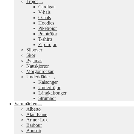
Tröjor
Expandera
Cardigan
undermeny
V-hals
O-hals
Hoodies
Pikétröjor
Polotröjor
T-shirts
Zip-tröjor
Slipover
Skor
Pyjamas
Nattskjortor
Morgonrockar
Underkläder
Expandera
Kalsonger
undermeny
Undertröjor
Långkalsonger
Strumpor
Varumärken
Expandera
Alberto
undermeny
Alan Paine
Armor Lux
Barbour
Bonsoir