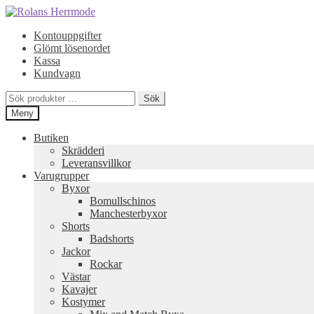
Hoppa
Hoppa
till
till
Kontouppgifter
navigering
innehåll
Glömt lösenordet
Kassa
Kundvagn
Sök
Sök
efter:
Meny
Butiken
Skrädderi
Leveransvillkor
Varugrupper
Byxor
Bomullschinos
Manchesterbyxor
Shorts
Badshorts
Jackor
Rockar
Västar
Kavajer
Kostymer