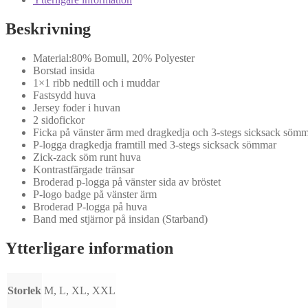
Melange
PP4035
Beskrivning
mängd
Material:80% Bomull, 20% Polyester
Borstad insida
1×1 ribb nedtill och i muddar
Fastsydd huva
Jersey foder i huvan
2 sidofickor
Ficka på vänster ärm med dragkedja och 3-stegs sicksack söm
P-logga dragkedja framtill med 3-stegs sicksack sömmar
Zick-zack söm runt huva
Kontrastfärgade tränsar
Broderad p-logga på vänster sida av bröstet
P-logo badge på vänster ärm
Broderad P-logga på huva
Band med stjärnor på insidan (Starband)
Ytterligare information
Storlek
M, L, XL, XXL