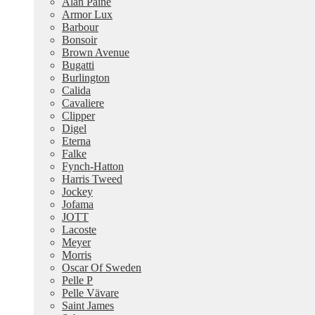
Alan Paine
Armor Lux
Barbour
Bonsoir
Brown Avenue
Bugatti
Burlington
Calida
Cavaliere
Clipper
Digel
Eterna
Falke
Fynch-Hatton
Harris Tweed
Jockey
Jofama
JOTT
Lacoste
Meyer
Morris
Oscar Of Sweden
Pelle P
Pelle Vävare
Saint James