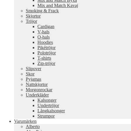
Mix and Match Byxa
Mix and Match Kavaj
Smoking & Frack
Skjortor
Tröjor
Cardigan
V-hals
O-hals
Hoodies
Pikétröjor
Polotröjor
T-shirts
Zip-tröjor
Slipover
Skor
Pyjamas
Nattskjortor
Morgonrockar
Underkläder
Kalsonger
Undertröjor
Långkalsonger
Strumpor
Varumärken
Alberto