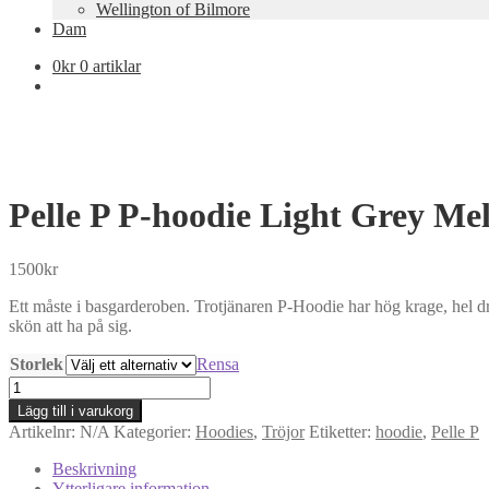
Wellington of Bilmore
Dam
0
kr
0 artiklar
Pelle P P-hoodie Light Grey M
1500
kr
Ett måste i basgarderoben. Trotjänaren P-Hoodie har hög krage, hel dr
skön att ha på sig.
Storlek
Rensa
Pelle
P
Lägg till i varukorg
P-
Artikelnr:
N/A
Kategorier:
Hoodies
,
Tröjor
Etiketter:
hoodie
,
Pelle P
hoodie
Light
Beskrivning
Grey
Ytterligare information