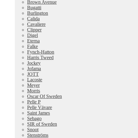
Brown Avenue
Bugatti
Burlington
Calida
Cavaliere
Clipper
Digel
Eterna
Falke
Fynch-Hatton
Harris Tweed
Jockey
Jofama
JOTT
Lacoste
Meyer
Morris
Oscar Of Sweden
Pelle P
Pelle Vävare
Saint James
Sebago
SIR of Sweden
Snoot
Stenströms