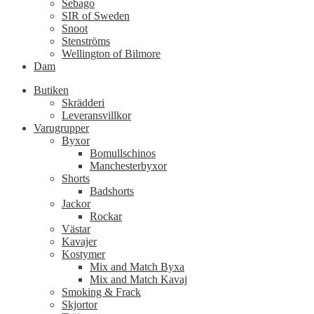
Sebago
SIR of Sweden
Snoot
Stenströms
Wellington of Bilmore
Dam
Butiken
Skrädderi
Leveransvillkor
Varugrupper
Byxor
Bomullschinos
Manchesterbyxor
Shorts
Badshorts
Jackor
Rockar
Västar
Kavajer
Kostymer
Mix and Match Byxa
Mix and Match Kavaj
Smoking & Frack
Skjortor