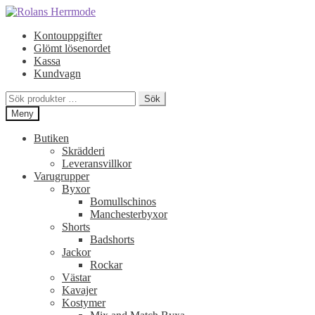
Hoppa
Hoppa
till
till
Kontouppgifter
navigering
innehåll
Glömt lösenordet
Kassa
Kundvagn
Sök
Sök
efter:
Meny
Butiken
Skrädderi
Leveransvillkor
Varugrupper
Byxor
Bomullschinos
Manchesterbyxor
Shorts
Badshorts
Jackor
Rockar
Västar
Kavajer
Kostymer