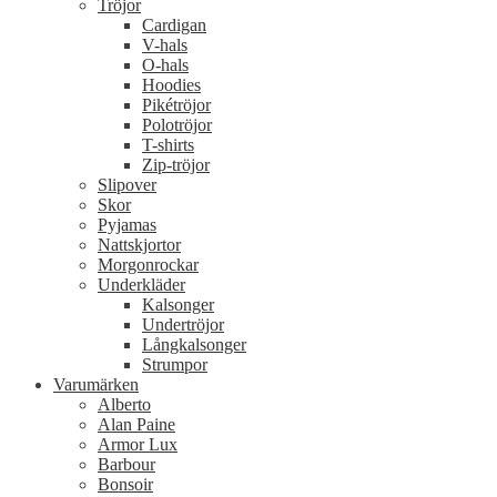
Tröjor
Cardigan
V-hals
O-hals
Hoodies
Pikétröjor
Polotröjor
T-shirts
Zip-tröjor
Slipover
Skor
Pyjamas
Nattskjortor
Morgonrockar
Underkläder
Kalsonger
Undertröjor
Långkalsonger
Strumpor
Varumärken
Alberto
Alan Paine
Armor Lux
Barbour
Bonsoir