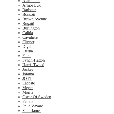
Alan Paine
Armor Lux
Barbour
Bonsoir
Brown Avenue
Bugatti
Burlington
Calida
Cavaliere
Clipper
Digel
Eterna
Falke
Fynch-Hatton
Harris Tweed
Jockey
Jofama
JOTT
Lacoste
Meyer
Morris
Oscar Of Sweden
Pelle P
Pelle Vävare
Saint James