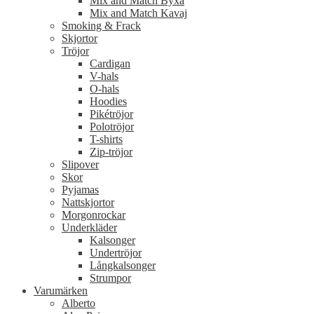
Mix and Match Byxa
Mix and Match Kavaj
Smoking & Frack
Skjortor
Tröjor
Cardigan
V-hals
O-hals
Hoodies
Pikétröjor
Polotröjor
T-shirts
Zip-tröjor
Slipover
Skor
Pyjamas
Nattskjortor
Morgonrockar
Underkläder
Kalsonger
Undertröjor
Långkalsonger
Strumpor
Varumärken
Alberto