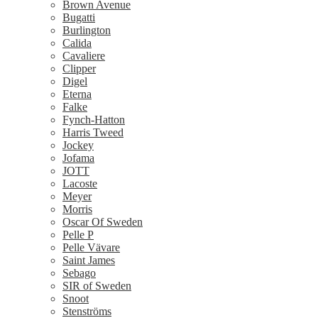
Brown Avenue
Bugatti
Burlington
Calida
Cavaliere
Clipper
Digel
Eterna
Falke
Fynch-Hatton
Harris Tweed
Jockey
Jofama
JOTT
Lacoste
Meyer
Morris
Oscar Of Sweden
Pelle P
Pelle Vävare
Saint James
Sebago
SIR of Sweden
Snoot
Stenströms