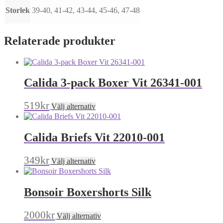
Storlek
39-40, 41-42, 43-44, 45-46, 47-48
Relaterade produkter
Calida 3-pack Boxer Vit 26341-001
Den
519
kr
Välj alternativ
här
produkten
har
Calida Briefs Vit 22010-001
flera
varianter.
De
Den
349
kr
Välj alternativ
olika
här
alternativen
produkten
kan
har
Bonsoir Boxershorts Silk
väljas
flera
på
varianter.
produktsidan
De
Den
2000
kr
Välj alternativ
olika
här