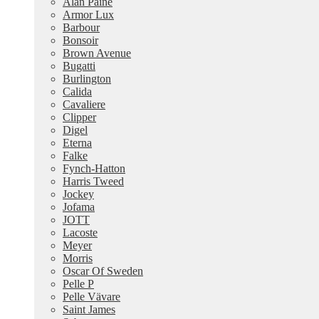
Alan Paine
Armor Lux
Barbour
Bonsoir
Brown Avenue
Bugatti
Burlington
Calida
Cavaliere
Clipper
Digel
Eterna
Falke
Fynch-Hatton
Harris Tweed
Jockey
Jofama
JOTT
Lacoste
Meyer
Morris
Oscar Of Sweden
Pelle P
Pelle Vävare
Saint James