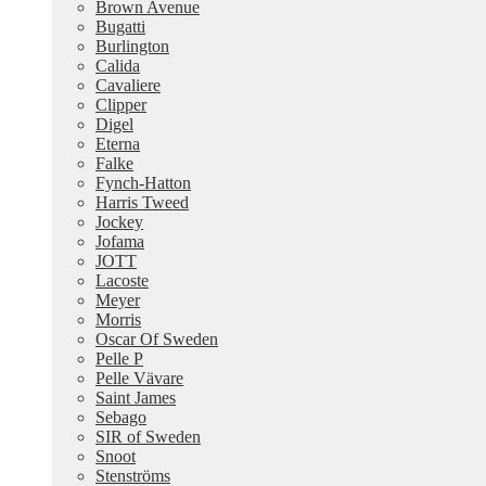
Brown Avenue
Bugatti
Burlington
Calida
Cavaliere
Clipper
Digel
Eterna
Falke
Fynch-Hatton
Harris Tweed
Jockey
Jofama
JOTT
Lacoste
Meyer
Morris
Oscar Of Sweden
Pelle P
Pelle Vävare
Saint James
Sebago
SIR of Sweden
Snoot
Stenströms