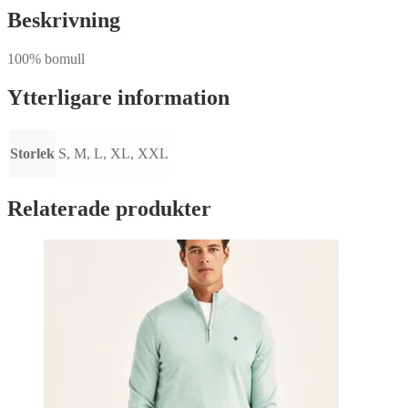
mängd
Beskrivning
100% bomull
Ytterligare information
Storlek
S, M, L, XL, XXL
Relaterade produkter