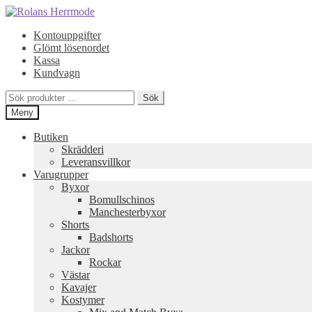
Hoppa
Hoppa
till
till
Kontouppgifter
navigering
innehåll
Glömt lösenordet
Kassa
Kundvagn
Sök
Sök
efter:
Meny
Butiken
Skrädderi
Leveransvillkor
Varugrupper
Byxor
Bomullschinos
Manchesterbyxor
Shorts
Badshorts
Jackor
Rockar
Västar
Kavajer
Kostymer