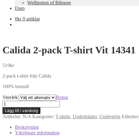
Wellington of Bilmore
Dam
0
kr
0 artiklar
Calida 2-pack T-shirt Vit 14341
519
kr
2-pack t-shirt från Calida
100% bomull
Storlek
Rensa
Calida
2-
Lägg till i varukorg
pack
Artikelnr:
N/A
Kategorier:
T-shirts
,
Underkläder
,
Undertröja
Etiketter
T-
shirt
Beskrivning
Vit
Ytterligare information
14341