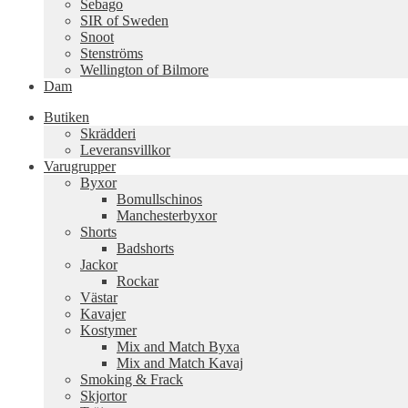
Sebago
SIR of Sweden
Snoot
Stenströms
Wellington of Bilmore
Dam
Butiken
Skrädderi
Leveransvillkor
Varugrupper
Byxor
Bomullschinos
Manchesterbyxor
Shorts
Badshorts
Jackor
Rockar
Västar
Kavajer
Kostymer
Mix and Match Byxa
Mix and Match Kavaj
Smoking & Frack
Skjortor