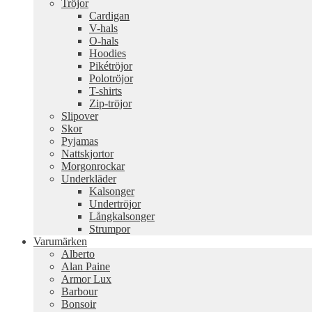
Tröjor
Cardigan
V-hals
O-hals
Hoodies
Pikétröjor
Polotröjor
T-shirts
Zip-tröjor
Slipover
Skor
Pyjamas
Nattskjortor
Morgonrockar
Underkläder
Kalsonger
Undertröjor
Långkalsonger
Strumpor
Varumärken
Alberto
Alan Paine
Armor Lux
Barbour
Bonsoir