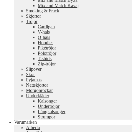
Mix and Match Byxa
Mix and Match Kavaj
Smoking & Frack
Skjortor
Tröjor
Cardigan
V-hals
O-hals
Hoodies
Pikétröjor
Polotröjor
T-shirts
Zip-tröjor
Slipover
Skor
Pyjamas
Nattskjortor
Morgonrockar
Underkläder
Kalsonger
Undertröjor
Långkalsonger
Strumpor
Varumärken
Alberto