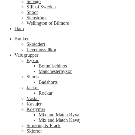
Sebago
SIR of Sweden
Snoot
Stenströms
Wellington of Bilmore
Dam
Butiken
Skrädderi
Leveransvillkor
Varugrupper
Byxor
Bomullschinos
Manchesterbyxor
Shorts
Badshorts
Jackor
Rockar
Västar
Kavajer
Kostymer
Mix and Match Byxa
Mix and Match Kavaj
Smoking & Frack
Skjortor