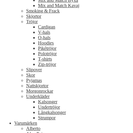
Mix and Match Byxa
Mix and Match Kavaj
Smoking & Frack
Skjortor
Tröjor
Cardigan
V-hals
O-hals
Hoodies
Pikétröjor
Polotröjor
T-shirts
Zip-tröjor
Slipover
Skor
Pyjamas
Nattskjortor
Morgonrockar
Underkläder
Kalsonger
Undertröjor
Långkalsonger
Strumpor
Varumärken
Alberto