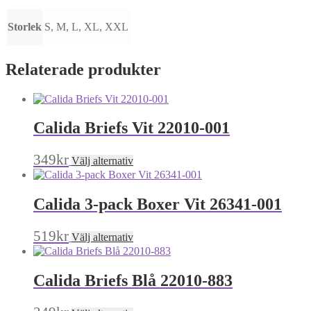
Storlek
S, M, L, XL, XXL
Relaterade produkter
Calida Briefs Vit 22010-001
Den
349
kr
Välj alternativ
här
produkten
har
Calida 3-pack Boxer Vit 26341-001
flera
varianter.
De
Den
519
kr
Välj alternativ
olika
här
alternativen
produkten
kan
har
Calida Briefs Blå 22010-883
väljas
flera
på
varianter.
produktsidan
De
Den