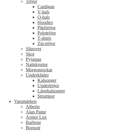
Tröjor
Cardigan
V-hals
O-hals
Hoodies
Pikétröjor
Polotröjor
T-shirts
Zip-tröjor
Slipover
Skor
Pyjamas
Nattskjortor
Morgonrockar
Underkläder
Kalsonger
Undertröjor
Långkalsonger
Strumpor
Varumärken
Alberto
Alan Paine
Armor Lux
Barbour
Bonsoir