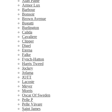
Alan Paine
Armor Lux
Barbour
Bonsoir
Brown Avenue
Bugatti
Burlington
Calida
Cavaliere
Clipper
Digel
Eterna
Falke
Fynch-Hatton
Harris Tweed
Jockey
Jofama
JOTT
Lacoste
Meyer
Morris
Oscar Of Sweden
Pelle P
Pelle Vävare
Saint James