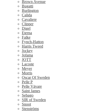
Brown Avenue
Bugatti
Burlington
Calida
Cavaliere
Clipper
Digel
Eterna
Falke
Fynch-Hatton
Harris Tweed
Jockey
Jofama
JOTT
Lacoste
Meyer
Morris
Oscar Of Sweden
Pelle P
Pelle Vävare
Saint James
Sebago
SIR of Sweden
Snoot
Stenströms