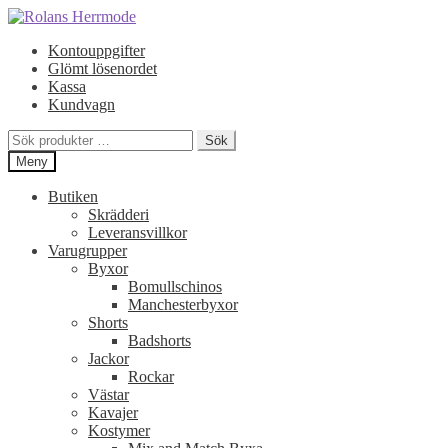
Hoppa
Hoppa
till
till
Kontouppgifter
navigering
innehåll
Glömt lösenordet
Kassa
Kundvagn
Sök
Sök
efter:
Meny
Butiken
Skrädderi
Leveransvillkor
Varugrupper
Byxor
Bomullschinos
Manchesterbyxor
Shorts
Badshorts
Jackor
Rockar
Västar
Kavajer
Kostymer