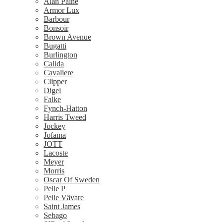
Alan Paine
Armor Lux
Barbour
Bonsoir
Brown Avenue
Bugatti
Burlington
Calida
Cavaliere
Clipper
Digel
Falke
Fynch-Hatton
Harris Tweed
Jockey
Jofama
JOTT
Lacoste
Meyer
Morris
Oscar Of Sweden
Pelle P
Pelle Vävare
Saint James
Sebago