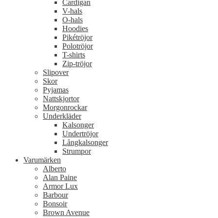
Cardigan
V-hals
O-hals
Hoodies
Pikétröjor
Polotröjor
T-shirts
Zip-tröjor
Slipover
Skor
Pyjamas
Nattskjortor
Morgonrockar
Underkläder
Kalsonger
Undertröjor
Långkalsonger
Strumpor
Varumärken
Alberto
Alan Paine
Armor Lux
Barbour
Bonsoir
Brown Avenue