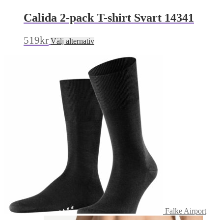
Calida 2-pack T-shirt Svart 14341
Den
519
kr
Välj alternativ
här
produkten
har
flera
varianter.
De
olika
alternativen
kan
väljas
på
produktsidan
Falke Airport