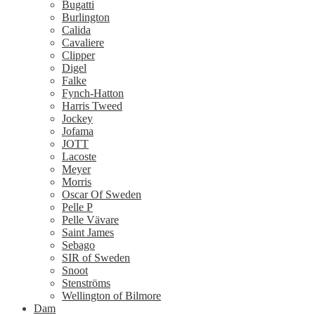
Bugatti
Burlington
Calida
Cavaliere
Clipper
Digel
Falke
Fynch-Hatton
Harris Tweed
Jockey
Jofama
JOTT
Lacoste
Meyer
Morris
Oscar Of Sweden
Pelle P
Pelle Vävare
Saint James
Sebago
SIR of Sweden
Snoot
Stenströms
Wellington of Bilmore
Dam