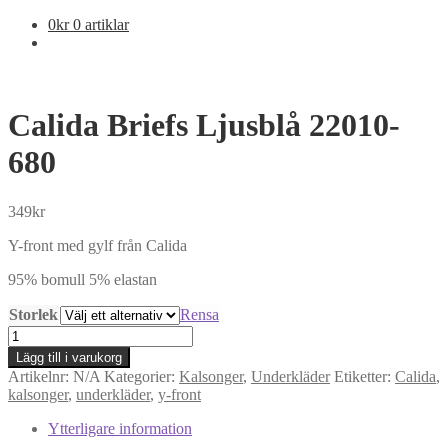
0
kr
0 artiklar
Calida Briefs Ljusblå 22010-
680
349
kr
Y-front med gylf från Calida
95% bomull 5% elastan
Storlek
Rensa
Calida
Briefs
Lägg till i varukorg
Ljusblå
Artikelnr:
N/A
Kategorier:
Kalsonger
,
Underkläder
Etiketter:
Calida
,
22010-
kalsonger
,
underkläder
,
y-front
680
mängd
Ytterligare information