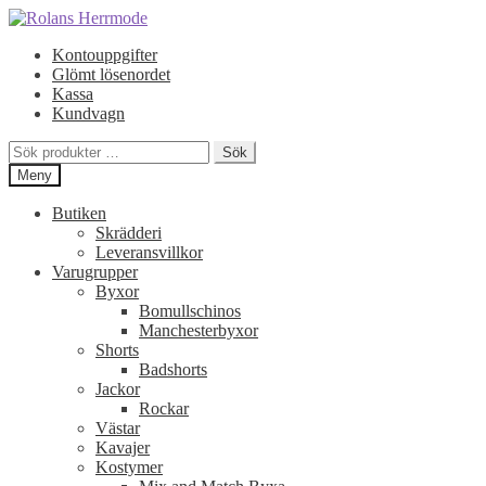
Hoppa
Hoppa
till
till
Kontouppgifter
navigering
innehåll
Glömt lösenordet
Kassa
Kundvagn
Sök
Sök
efter:
Meny
Butiken
Skrädderi
Leveransvillkor
Varugrupper
Byxor
Bomullschinos
Manchesterbyxor
Shorts
Badshorts
Jackor
Rockar
Västar
Kavajer
Kostymer