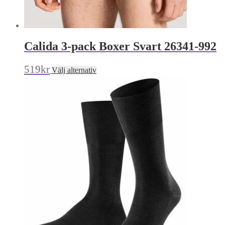
Calida 3-pack Boxer Svart 26341-992
Den
519
kr
Välj alternativ
här
produkten
har
flera
varianter.
De
olika
alternativen
kan
väljas
på
produktsidan