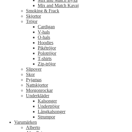
Mix and Match Byxa
Mix and Match Kavaj
Smoking & Frack
Skjortor
Tröjor
Cardigan
V-hals
O-hals
Hoodies
Pikétröjor
Polotröjor
T-shirts
Zip-tröjor
Slipover
Skor
Pyjamas
Nattskjortor
Morgonrockar
Underkläder
Kalsonger
Undertröjor
Långkalsonger
Strumpor
Varumärken
Alberto