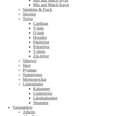
Mix and Match Byxa
Mix and Match Kavaj
Smoking & Frack
Skjortor
Tröjor
Cardigan
V-hals
O-hals
Hoodies
Pikétröjor
Polotröjor
T-shirts
Zip-tröjor
Slipover
Skor
Pyjamas
Nattskjortor
Morgonrockar
Underkläder
Kalsonger
Undertröjor
Långkalsonger
Strumpor
Varumärken
Alberto