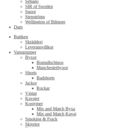
Sebago
SIR of Sweden
Snoot
Stenströms
Wellington of Bilmore
Dam
Butiken
Skrädderi
Leveransvillkor
Varugrupper
Byxor
Bomullschinos
Manchesterbyxor
Shorts
Badshorts
Jackor
Rockar
Västar
Kavajer
Kostymer
Mix and Match Byxa
Mix and Match Kavaj
Smoking & Frack
Skjortor