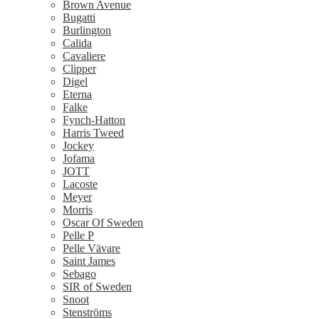
Brown Avenue
Bugatti
Burlington
Calida
Cavaliere
Clipper
Digel
Eterna
Falke
Fynch-Hatton
Harris Tweed
Jockey
Jofama
JOTT
Lacoste
Meyer
Morris
Oscar Of Sweden
Pelle P
Pelle Vävare
Saint James
Sebago
SIR of Sweden
Snoot
Stenströms