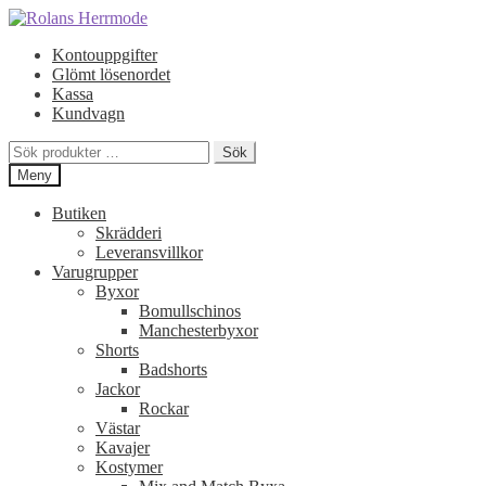
Hoppa
Hoppa
till
till
Kontouppgifter
navigering
innehåll
Glömt lösenordet
Kassa
Kundvagn
Sök
Sök
efter:
Meny
Butiken
Skrädderi
Leveransvillkor
Varugrupper
Byxor
Bomullschinos
Manchesterbyxor
Shorts
Badshorts
Jackor
Rockar
Västar
Kavajer
Kostymer