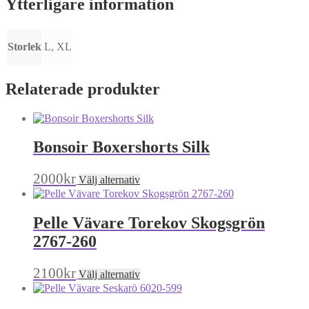
Ytterligare information
Storlek
L, XL
Relaterade produkter
Bonsoir Boxershorts Silk
Den
2000
kr
Välj alternativ
här
produkten
har
Pelle Vävare Torekov Skogsgrön
flera
varianter.
2767-260
De
olika
Den
2100
kr
Välj alternativ
alternativen
här
kan
produkten
väljas
har