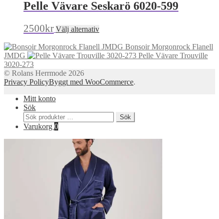
på
Pelle Vävare Seskarö 6020-599
flera
produktsidan
varianter.
De
Den
2500
kr
Välj alternativ
olika
här
alternativen
produkten
Bonsoir Morgonrock Flanell
kan
har
JMDG
Pelle Vävare Trouville
väljas
flera
3020-273
på
varianter.
© Rolans Herrmode 2026
produktsidan
De
Privacy Policy
Byggt med WooCommerce
.
olika
alternativen
Mitt konto
kan
Sök
väljas
Sök
Sök
på
efter:
Varukorg
0
produktsidan