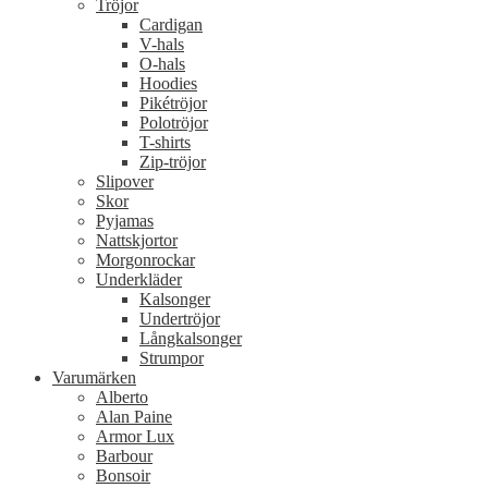
Tröjor
Cardigan
V-hals
O-hals
Hoodies
Pikétröjor
Polotröjor
T-shirts
Zip-tröjor
Slipover
Skor
Pyjamas
Nattskjortor
Morgonrockar
Underkläder
Kalsonger
Undertröjor
Långkalsonger
Strumpor
Varumärken
Alberto
Alan Paine
Armor Lux
Barbour
Bonsoir