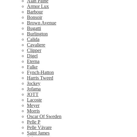
Alan Paine
Armor Lux
Barbour
Bonsoir
Brown Avenue
Bugatti
Burlington
Calida
Cavaliere
Clipper
Digel
Eterna
Falke
Fynch-Hatton
Harris Tweed
Jockey
Jofama
JOTT
Lacoste
Meyer
Morris
Oscar Of Sweden
Pelle P
Pelle Vävare
Saint James