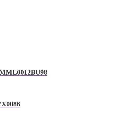
ue MML0012BU98
WX0086