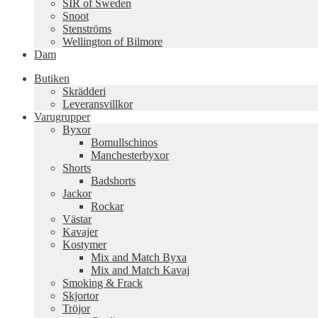
SIR of Sweden
Snoot
Stenströms
Wellington of Bilmore
Dam
Butiken
Skrädderi
Leveransvillkor
Varugrupper
Byxor
Bomullschinos
Manchesterbyxor
Shorts
Badshorts
Jackor
Rockar
Västar
Kavajer
Kostymer
Mix and Match Byxa
Mix and Match Kavaj
Smoking & Frack
Skjortor
Tröjor