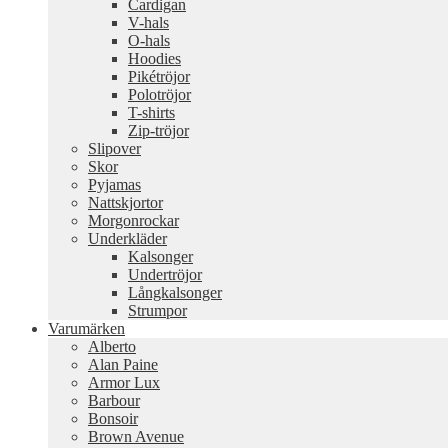
Cardigan
V-hals
O-hals
Hoodies
Pikétröjor
Polotröjor
T-shirts
Zip-tröjor
Slipover
Skor
Pyjamas
Nattskjortor
Morgonrockar
Underkläder
Kalsonger
Undertröjor
Långkalsonger
Strumpor
Varumärken
Alberto
Alan Paine
Armor Lux
Barbour
Bonsoir
Brown Avenue