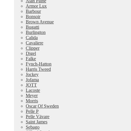
Alan Paine
Armor Lux
Barbour
Bonsoir
Brown Avenue
Bugatti
Burlington
Calida
Cavaliere
Clipper
Digel
Falke
Fynch-Hatton
Harris Tweed
Jockey
Jofama
JOTT
Lacoste
Meyer
Morris
Oscar Of Sweden
Pelle P
Pelle Vävare
Saint James
Sebago