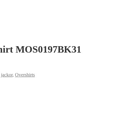
rshirt MOS0197BK31
,
jackor
,
Overshirts