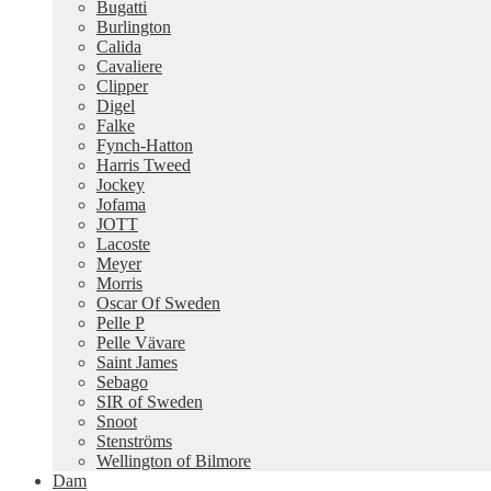
Bugatti
Burlington
Calida
Cavaliere
Clipper
Digel
Falke
Fynch-Hatton
Harris Tweed
Jockey
Jofama
JOTT
Lacoste
Meyer
Morris
Oscar Of Sweden
Pelle P
Pelle Vävare
Saint James
Sebago
SIR of Sweden
Snoot
Stenströms
Wellington of Bilmore
Dam