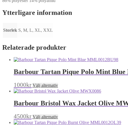
86% polyester 14% polyamid
Ytterligare information
Storlek
S, M, L, XL, XXL
Relaterade produkter
Barbour Tartan Pique Polo Mint Bl
Den
1000
kr
Välj alternativ
här
produkten
har
Barbour Bristol Wax Jacket Olive M
flera
varianter.
De
Den
4500
kr
Välj alternativ
olika
här
alternativen
produkten