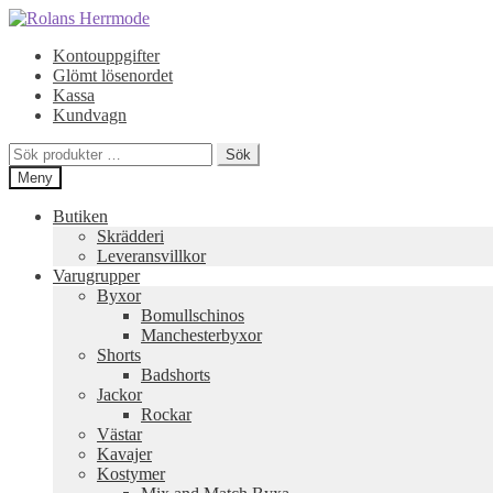
Hoppa
Hoppa
till
till
Kontouppgifter
navigering
innehåll
Glömt lösenordet
Kassa
Kundvagn
Sök
Sök
efter:
Meny
Butiken
Skrädderi
Leveransvillkor
Varugrupper
Byxor
Bomullschinos
Manchesterbyxor
Shorts
Badshorts
Jackor
Rockar
Västar
Kavajer
Kostymer