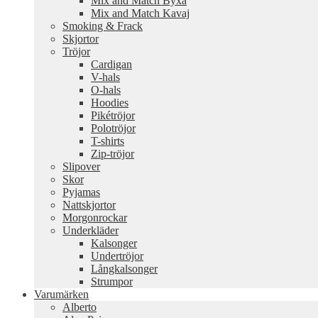
Mix and Match Byxa
Mix and Match Kavaj
Smoking & Frack
Skjortor
Tröjor
Cardigan
V-hals
O-hals
Hoodies
Pikétröjor
Polotröjor
T-shirts
Zip-tröjor
Slipover
Skor
Pyjamas
Nattskjortor
Morgonrockar
Underkläder
Kalsonger
Undertröjor
Långkalsonger
Strumpor
Varumärken
Alberto