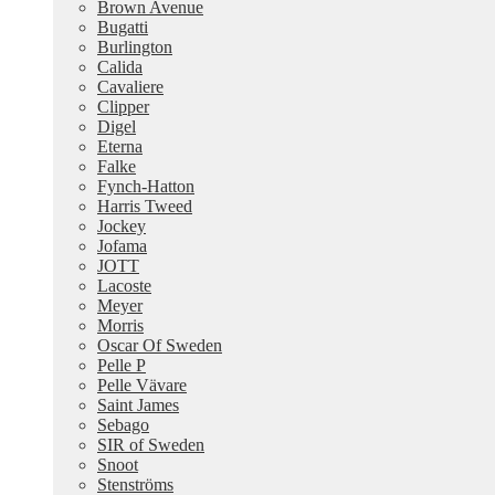
Brown Avenue
Bugatti
Burlington
Calida
Cavaliere
Clipper
Digel
Eterna
Falke
Fynch-Hatton
Harris Tweed
Jockey
Jofama
JOTT
Lacoste
Meyer
Morris
Oscar Of Sweden
Pelle P
Pelle Vävare
Saint James
Sebago
SIR of Sweden
Snoot
Stenströms