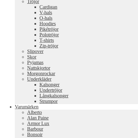
Tröjor
Cardigan
V-hals
O-hals
Hoodies
Pikétröjor
Polotröjor
T-shirts
Zip-tröjor
Slipover
Skor
Pyjamas
Nattskjortor
Morgonrockar
Underkläder
Kalsonger
Undertröjor
Långkalsonger
Strumpor
Varumärken
Alberto
Alan Paine
Armor Lux
Barbour
Bonsoir