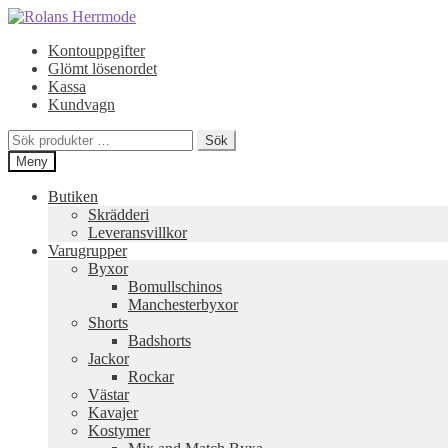
Hoppa
Hoppa
till
till
Kontouppgifter
navigering
innehåll
Glömt lösenordet
Kassa
Kundvagn
Sök
Sök
efter:
Meny
Butiken
Skrädderi
Leveransvillkor
Varugrupper
Byxor
Bomullschinos
Manchesterbyxor
Shorts
Badshorts
Jackor
Rockar
Västar
Kavajer
Kostymer