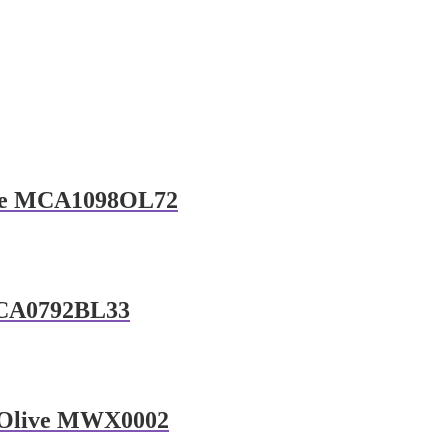
live MCA1098OL72
 MCA0792BL33
t Olive MWX0002