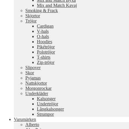
Mix and Match Byxa
Mix and Match Kavaj
Smoking & Frack
Skjortor
Tröjor
Cardigan
V-hals
O-hals
Hoodies
Pikétröjor
Polotröjor
T-shirts
Zip-tröjor
Slipover
Skor
Pyjamas
Nattskjortor
Morgonrockar
Underkläder
Kalsonger
Undertröjor
Långkalsonger
Strumpor
Varumärken
Alberto