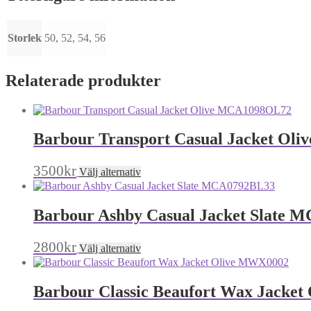
Storlek
50, 52, 54, 56
Relaterade produkter
Barbour Transport Casual Jacket O
Den
3500
kr
Välj alternativ
här
produkten
har
Barbour Ashby Casual Jacket Slate
flera
varianter.
De
Den
2800
kr
Välj alternativ
olika
här
alternativen
produkten
kan
har
Barbour Classic Beaufort Wax Jacke
väljas
flera
på
varianter.