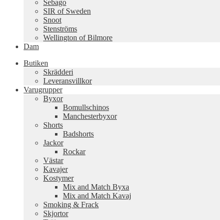
Sebago
SIR of Sweden
Snoot
Stenströms
Wellington of Bilmore
Dam
Butiken
Skrädderi
Leveransvillkor
Varugrupper
Byxor
Bomullschinos
Manchesterbyxor
Shorts
Badshorts
Jackor
Rockar
Västar
Kavajer
Kostymer
Mix and Match Byxa
Mix and Match Kavaj
Smoking & Frack
Skjortor