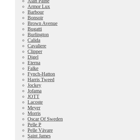
Alan Paine
Armor Lux
Barbour
Bonsoir
Brown Avenue
Bugatti
Burlington
Calida
Cavaliere
Clipper
Digel
Eterna
Falke
Fynch-Hatton
Harris Tweed
Jockey
Jofama
JOTT
Lacoste
Meyer
Morris
Oscar Of Sweden
Pelle P
Pelle Vävare
Saint James