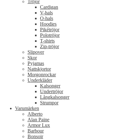
Tröjor
Cardigan
V-hals
O-hals
Hoodies
Pikétröjor
Polotröjor
T-shirts
Zip-tröjor
Slipover
Skor
Pyjamas
Nattskjortor
Morgonrockar
Underkläder
Kalsonger
Undertröjor
Långkalsonger
Strumpor
Varumärken
Alberto
Alan Paine
Armor Lux
Barbour
Bonsoir