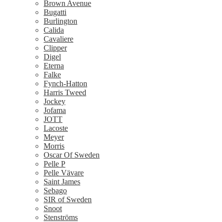
Brown Avenue
Bugatti
Burlington
Calida
Cavaliere
Clipper
Digel
Eterna
Falke
Fynch-Hatton
Harris Tweed
Jockey
Jofama
JOTT
Lacoste
Meyer
Morris
Oscar Of Sweden
Pelle P
Pelle Vävare
Saint James
Sebago
SIR of Sweden
Snoot
Stenströms