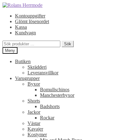
Hoppa
Hoppa
till
till
Kontouppgifter
navigering
innehåll
Glömt lösenordet
Kassa
Kundvagn
Sök
Sök
efter:
Meny
Butiken
Skrädderi
Leveransvillkor
Varugrupper
Byxor
Bomullschinos
Manchesterbyxor
Shorts
Badshorts
Jackor
Rockar
Västar
Kavajer
Kostymer