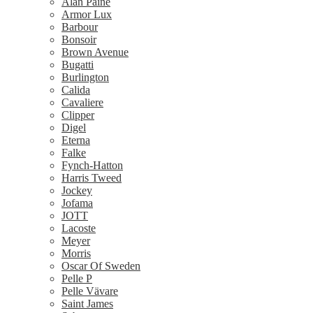
Alan Paine
Armor Lux
Barbour
Bonsoir
Brown Avenue
Bugatti
Burlington
Calida
Cavaliere
Clipper
Digel
Eterna
Falke
Fynch-Hatton
Harris Tweed
Jockey
Jofama
JOTT
Lacoste
Meyer
Morris
Oscar Of Sweden
Pelle P
Pelle Vävare
Saint James