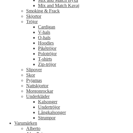
Mix and Match Byxa
Mix and Match Kavaj
Smoking & Frack
Skjortor
Tröjor
Cardigan
V-hals
O-hals
Hoodies
Pikétröjor
Polotröjor
T-shirts
Zip-tröjor
Slipover
Skor
Pyjamas
Nattskjortor
Morgonrockar
Underkläder
Kalsonger
Undertröjor
Långkalsonger
Strumpor
Varumärken
Alberto