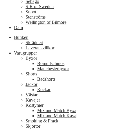
Sebago
SIR of Sweden
Snoot
Stenströms
Wellington of Bilmore
Dam
Butiken
Skrädderi
Leveransvillkor
Varugrupper
Byxor
Bomullschinos
Manchesterbyxor
Shorts
Badshorts
Jackor
Rockar
Västar
Kavajer
Kostymer
Mix and Match Byxa
Mix and Match Kavaj
Smoking & Frack
Skjortor