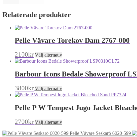
Relaterade produkter
Pelle Vävare Torekov Dam 2767-000
Den
2100
kr
Välj alternativ
här
produkten
har
Barbour Icons Bedale Showerproof 
flera
varianter.
De
Den
3800
kr
Välj alternativ
olika
här
alternativen
produkten
kan
har
Pelle P W Tempest Jugo Jacket Bleac
väljas
flera
på
varianter.
produktsidan
De
Den
2700
kr
Välj alternativ
olika
här
alternativen
produkten
Pelle Vävare Seskarö 6020-599
kan
har