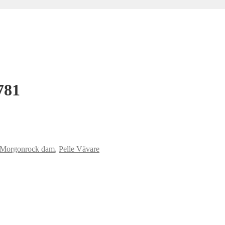
781
Morgonrock dam
,
Pelle Vävare