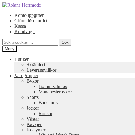
Hoppa
Hoppa
till
till
Kontouppgifter
navigering
innehåll
Glömt lösenordet
Kassa
Kundvagn
Sök
Sök
efter:
Meny
Butiken
Skrädderi
Leveransvillkor
Varugrupper
Byxor
Bomullschinos
Manchesterbyxor
Shorts
Badshorts
Jackor
Rockar
Västar
Kavajer
Kostymer