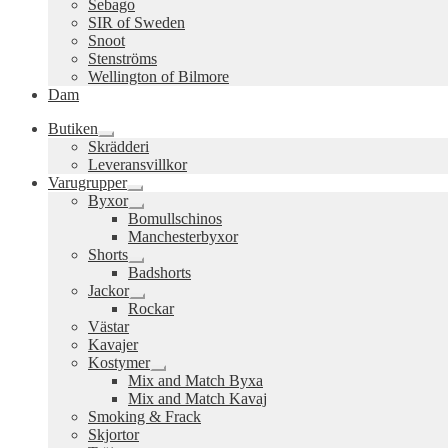
Sebago
SIR of Sweden
Snoot
Stenströms
Wellington of Bilmore
Dam
Butiken
Expandera
Skrädderi
undermeny
Leveransvillkor
Varugrupper
Expandera
Byxor
undermeny
Expandera
Bomullschinos
undermeny
Manchesterbyxor
Shorts
Expandera
Badshorts
undermeny
Jackor
Expandera
Rockar
undermeny
Västar
Kavajer
Kostymer
Expandera
Mix and Match Byxa
undermeny
Mix and Match Kavaj
Smoking & Frack
Skjortor