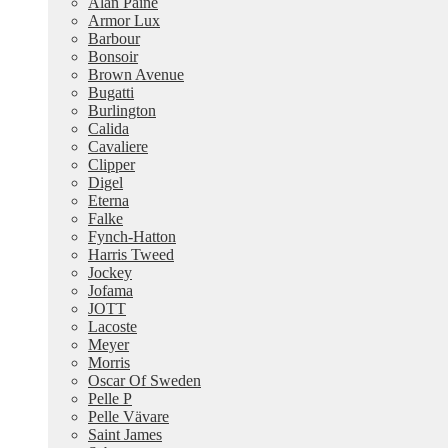
Alan Paine
Armor Lux
Barbour
Bonsoir
Brown Avenue
Bugatti
Burlington
Calida
Cavaliere
Clipper
Digel
Eterna
Falke
Fynch-Hatton
Harris Tweed
Jockey
Jofama
JOTT
Lacoste
Meyer
Morris
Oscar Of Sweden
Pelle P
Pelle Vävare
Saint James