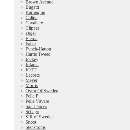
Brown Avenue
Bugatti
Burlington
Calida
Cavaliere
Clipper
Digel
Eterna
Falke
Fynch-Hatton
Harris Tweed
Jockey
Jofama
JOTT
Lacoste
Meyer
Morris
Oscar Of Sweden
Pelle P
Pelle Vävare
Saint James
Sebago
SIR of Sweden
Snoot
Stenströms