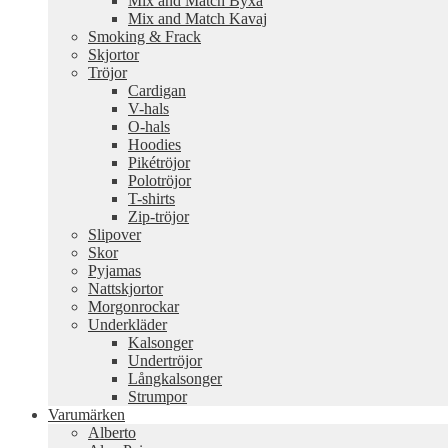
Mix and Match Byxa
Mix and Match Kavaj
Smoking & Frack
Skjortor
Tröjor
Cardigan
V-hals
O-hals
Hoodies
Pikétröjor
Polotröjor
T-shirts
Zip-tröjor
Slipover
Skor
Pyjamas
Nattskjortor
Morgonrockar
Underkläder
Kalsonger
Undertröjor
Långkalsonger
Strumpor
Varumärken
Alberto