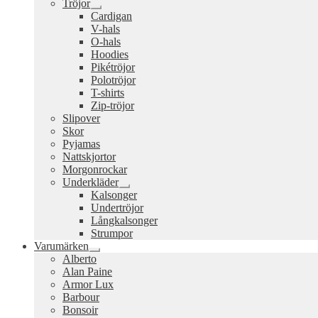
Tröjor
Expandera
Cardigan
undermeny
V-hals
O-hals
Hoodies
Pikétröjor
Polotröjor
T-shirts
Zip-tröjor
Slipover
Skor
Pyjamas
Nattskjortor
Morgonrockar
Underkläder
Expandera
Kalsonger
undermeny
Undertröjor
Långkalsonger
Strumpor
Varumärken
Expandera
Alberto
undermeny
Alan Paine
Armor Lux
Barbour
Bonsoir