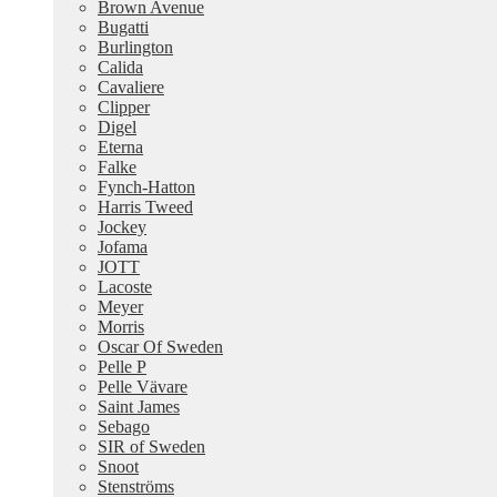
Brown Avenue
Bugatti
Burlington
Calida
Cavaliere
Clipper
Digel
Eterna
Falke
Fynch-Hatton
Harris Tweed
Jockey
Jofama
JOTT
Lacoste
Meyer
Morris
Oscar Of Sweden
Pelle P
Pelle Vävare
Saint James
Sebago
SIR of Sweden
Snoot
Stenströms