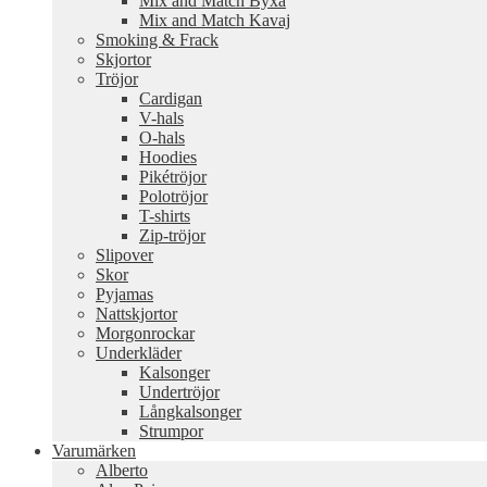
Mix and Match Byxa
Mix and Match Kavaj
Smoking & Frack
Skjortor
Tröjor
Cardigan
V-hals
O-hals
Hoodies
Pikétröjor
Polotröjor
T-shirts
Zip-tröjor
Slipover
Skor
Pyjamas
Nattskjortor
Morgonrockar
Underkläder
Kalsonger
Undertröjor
Långkalsonger
Strumpor
Varumärken
Alberto