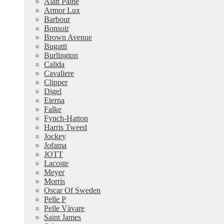
Alan Paine
Armor Lux
Barbour
Bonsoir
Brown Avenue
Bugatti
Burlington
Calida
Cavaliere
Clipper
Digel
Eterna
Falke
Fynch-Hatton
Harris Tweed
Jockey
Jofama
JOTT
Lacoste
Meyer
Morris
Oscar Of Sweden
Pelle P
Pelle Vävare
Saint James