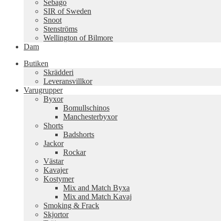
Sebago
SIR of Sweden
Snoot
Stenströms
Wellington of Bilmore
Dam
Butiken
Skrädderi
Leveransvillkor
Varugrupper
Byxor
Bomullschinos
Manchesterbyxor
Shorts
Badshorts
Jackor
Rockar
Västar
Kavajer
Kostymer
Mix and Match Byxa
Mix and Match Kavaj
Smoking & Frack
Skjortor