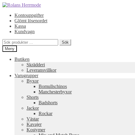
Hoppa
Hoppa
till
till
Kontouppgifter
navigering
innehåll
Glömt lösenordet
Kassa
Kundvagn
Sök
Sök
efter:
Meny
Butiken
Skrädderi
Leveransvillkor
Varugrupper
Byxor
Bomullschinos
Manchesterbyxor
Shorts
Badshorts
Jackor
Rockar
Västar
Kavajer
Kostymer