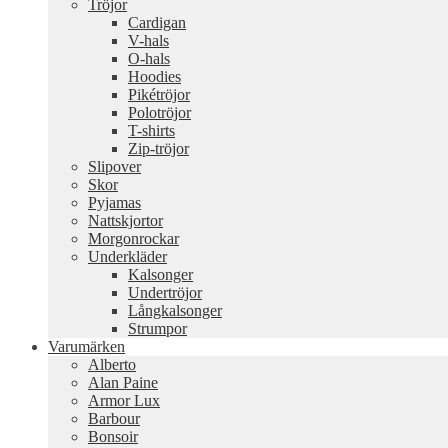
Tröjor
Cardigan
V-hals
O-hals
Hoodies
Pikétröjor
Polotröjor
T-shirts
Zip-tröjor
Slipover
Skor
Pyjamas
Nattskjortor
Morgonrockar
Underkläder
Kalsonger
Undertröjor
Långkalsonger
Strumpor
Varumärken
Alberto
Alan Paine
Armor Lux
Barbour
Bonsoir