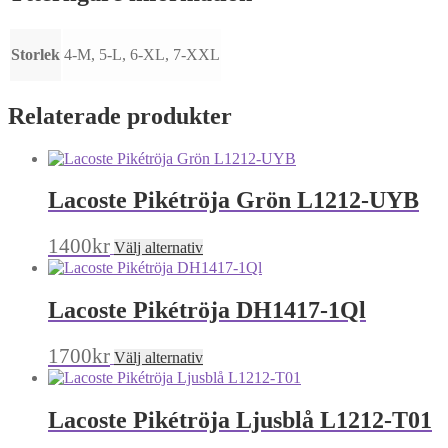
Storlek
4-M, 5-L, 6-XL, 7-XXL
Relaterade produkter
Lacoste Pikétröja Grön L1212-UYB
Den
1400
kr
Välj alternativ
här
produkten
har
Lacoste Pikétröja DH1417-1Ql
flera
varianter.
De
Den
1700
kr
Välj alternativ
olika
här
alternativen
produkten
kan
har
Lacoste Pikétröja Ljusblå L1212-T01
väljas
flera
på
varianter.