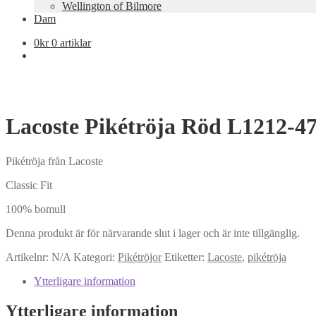
Wellington of Bilmore
Dam
0
kr
0 artiklar
Lacoste Pikétröja Röd L1212-4
Pikétröja från Lacoste
Classic Fit
100% bomull
Denna produkt är för närvarande slut i lager och är inte tillgänglig.
Artikelnr:
N/A
Kategori:
Pikétröjor
Etiketter:
Lacoste
,
pikétröja
Ytterligare information
Ytterligare information