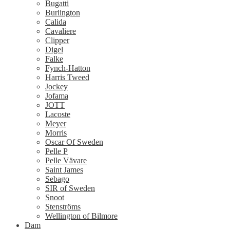
Bugatti
Burlington
Calida
Cavaliere
Clipper
Digel
Falke
Fynch-Hatton
Harris Tweed
Jockey
Jofama
JOTT
Lacoste
Meyer
Morris
Oscar Of Sweden
Pelle P
Pelle Vävare
Saint James
Sebago
SIR of Sweden
Snoot
Stenströms
Wellington of Bilmore
Dam