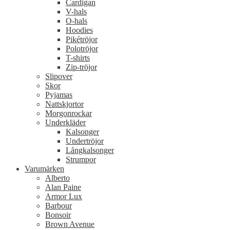
Cardigan
V-hals
O-hals
Hoodies
Pikétröjor
Polotröjor
T-shirts
Zip-tröjor
Slipover
Skor
Pyjamas
Nattskjortor
Morgonrockar
Underkläder
Kalsonger
Undertröjor
Långkalsonger
Strumpor
Varumärken
Alberto
Alan Paine
Armor Lux
Barbour
Bonsoir
Brown Avenue