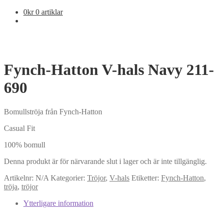
0
kr
0 artiklar
Fynch-Hatton V-hals Navy 211-
690
Bomullströja från Fynch-Hatton
Casual Fit
100% bomull
Denna produkt är för närvarande slut i lager och är inte tillgänglig.
Artikelnr:
N/A
Kategorier:
Tröjor
,
V-hals
Etiketter:
Fynch-Hatton
,
tröja
,
tröjor
Ytterligare information