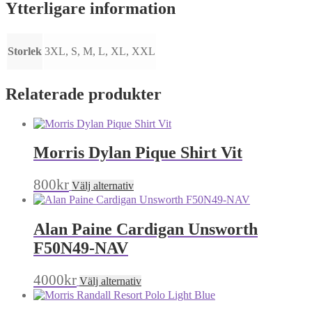
Ytterligare information
Storlek
3XL, S, M, L, XL, XXL
Relaterade produkter
Morris Dylan Pique Shirt Vit
Den
800
kr
Välj alternativ
här
produkten
har
Alan Paine Cardigan Unsworth
flera
varianter.
F50N49-NAV
De
olika
Den
4000
kr
Välj alternativ
alternativen
här
kan
produkten
väljas