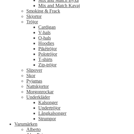
Mix and Match Byxa
Mix and Match Kavaj
Smoking & Frack
Skjortor
Tröjor
Cardigan
V-hals
O-hals
Hoodies
Pikétröjor
Polotröjor
T-shirts
Zip-tröjor
Slipover
Skor
Pyjamas
Nattskjortor
Morgonrockar
Underkläder
Kalsonger
Undertröjor
Långkalsonger
Strumpor
Varumärken
Alberto