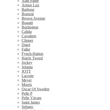
Alan Paine
Armor Lux
Barbour
Bonsoir
Brown Avenue
Bugatti
Burlington
Calida
Cavaliere
Clipper
Digel
Falke
Fynch-Hatton
Harris Tweed
Jockey
Jofama
JOTT
Lacoste
Meyer
Morris
Oscar Of Sweden
Pelle P
Pelle Vävare
Saint James
Sebago