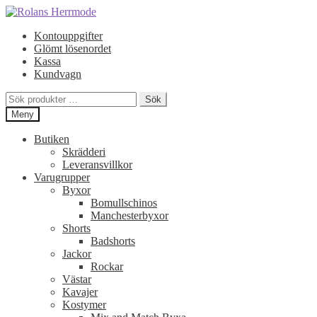
Hoppa
Hoppa
till
till
Kontouppgifter
navigering
innehåll
Glömt lösenordet
Kassa
Kundvagn
Sök
Sök
efter:
Meny
Butiken
Skrädderi
Leveransvillkor
Varugrupper
Byxor
Bomullschinos
Manchesterbyxor
Shorts
Badshorts
Jackor
Rockar
Västar
Kavajer
Kostymer