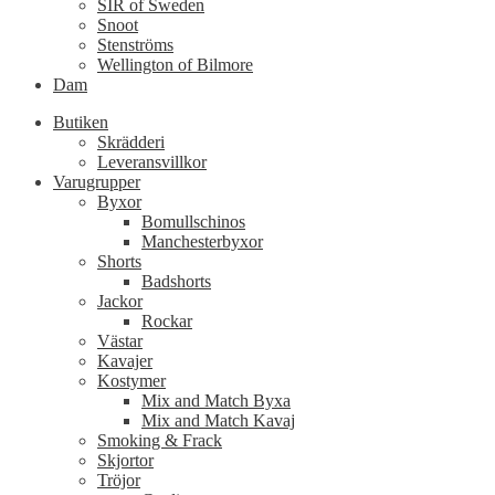
SIR of Sweden
Snoot
Stenströms
Wellington of Bilmore
Dam
Butiken
Skrädderi
Leveransvillkor
Varugrupper
Byxor
Bomullschinos
Manchesterbyxor
Shorts
Badshorts
Jackor
Rockar
Västar
Kavajer
Kostymer
Mix and Match Byxa
Mix and Match Kavaj
Smoking & Frack
Skjortor
Tröjor