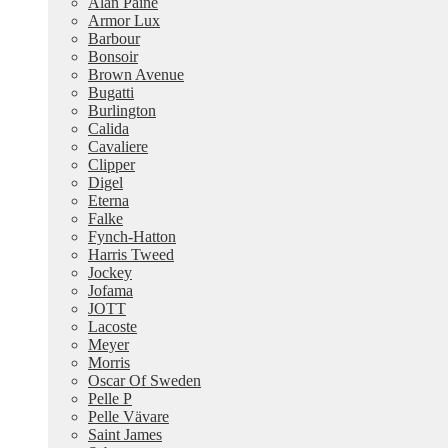
Alan Paine
Armor Lux
Barbour
Bonsoir
Brown Avenue
Bugatti
Burlington
Calida
Cavaliere
Clipper
Digel
Eterna
Falke
Fynch-Hatton
Harris Tweed
Jockey
Jofama
JOTT
Lacoste
Meyer
Morris
Oscar Of Sweden
Pelle P
Pelle Vävare
Saint James