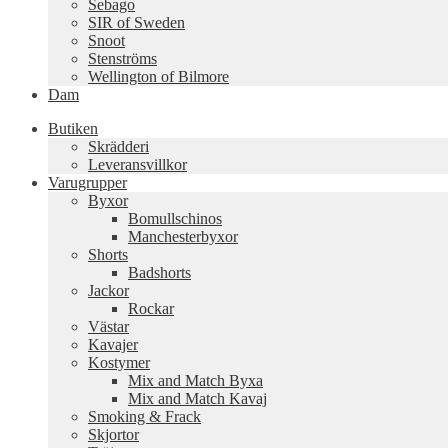
Sebago
SIR of Sweden
Snoot
Stenströms
Wellington of Bilmore
Dam
Butiken
Skrädderi
Leveransvillkor
Varugrupper
Byxor
Bomullschinos
Manchesterbyxor
Shorts
Badshorts
Jackor
Rockar
Västar
Kavajer
Kostymer
Mix and Match Byxa
Mix and Match Kavaj
Smoking & Frack
Skjortor