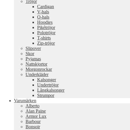
Tröjor
Cardigan
V-hals
O-hals
Hoodies
Pikétröjor
Polotröjor
T-shirts
Zip-tröjor
Slipover
Skor
Pyjamas
Nattskjortor
Morgonrockar
Underkläder
Kalsonger
Undertröjor
Långkalsonger
Strumpor
Varumärken
Alberto
Alan Paine
Armor Lux
Barbour
Bonsoir