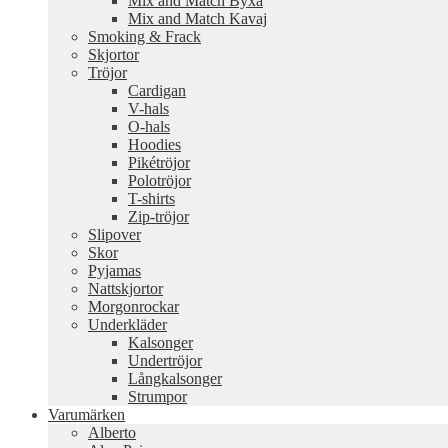
Mix and Match Byxa
Mix and Match Kavaj
Smoking & Frack
Skjortor
Tröjor
Cardigan
V-hals
O-hals
Hoodies
Pikétröjor
Polotröjor
T-shirts
Zip-tröjor
Slipover
Skor
Pyjamas
Nattskjortor
Morgonrockar
Underkläder
Kalsonger
Undertröjor
Långkalsonger
Strumpor
Varumärken
Alberto