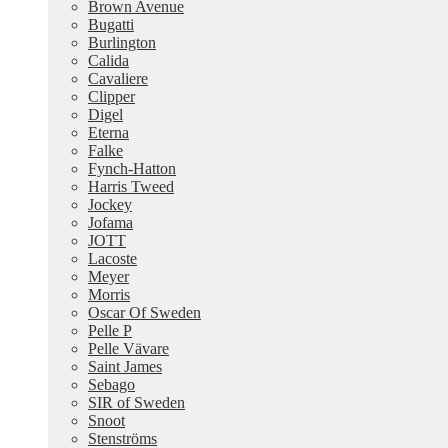
Brown Avenue
Bugatti
Burlington
Calida
Cavaliere
Clipper
Digel
Eterna
Falke
Fynch-Hatton
Harris Tweed
Jockey
Jofama
JOTT
Lacoste
Meyer
Morris
Oscar Of Sweden
Pelle P
Pelle Vävare
Saint James
Sebago
SIR of Sweden
Snoot
Stenströms