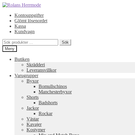
Hoppa
Hoppa
till
till
Kontouppgifter
navigering
innehåll
Glömt lösenordet
Kassa
Kundvagn
Sök
Sök
efter:
Meny
Butiken
Skrädderi
Leveransvillkor
Varugrupper
Byxor
Bomullschinos
Manchesterbyxor
Shorts
Badshorts
Jackor
Rockar
Västar
Kavajer
Kostymer