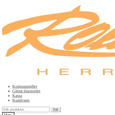
Hoppa
Hoppa
till
till
navigering
innehåll
Kontouppgifter
Glömt lösenordet
Kassa
Kundvagn
Sök
Sök
efter:
Meny