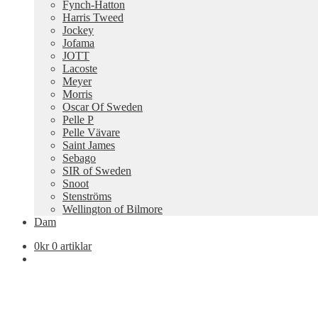
Fynch-Hatton
Harris Tweed
Jockey
Jofama
JOTT
Lacoste
Meyer
Morris
Oscar Of Sweden
Pelle P
Pelle Vävare
Saint James
Sebago
SIR of Sweden
Snoot
Stenströms
Wellington of Bilmore
Dam
0
kr
0 artiklar