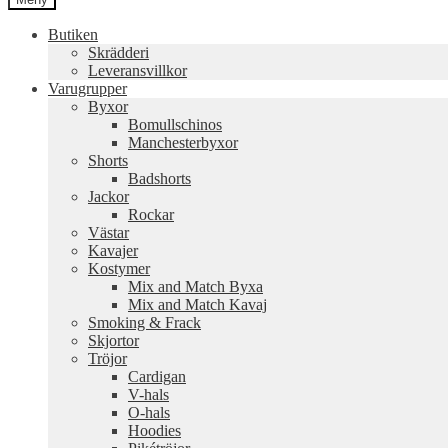
Butiken
Skrädderi
Leveransvillkor
Varugrupper
Byxor
Bomullschinos
Manchesterbyxor
Shorts
Badshorts
Jackor
Rockar
Västar
Kavajer
Kostymer
Mix and Match Byxa
Mix and Match Kavaj
Smoking & Frack
Skjortor
Tröjor
Cardigan
V-hals
O-hals
Hoodies