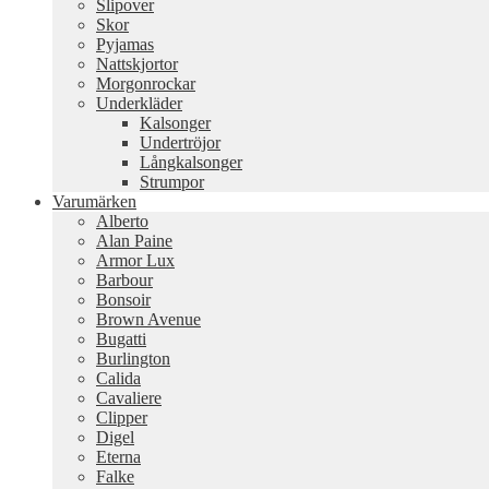
Slipover
Skor
Pyjamas
Nattskjortor
Morgonrockar
Underkläder
Kalsonger
Undertröjor
Långkalsonger
Strumpor
Varumärken
Alberto
Alan Paine
Armor Lux
Barbour
Bonsoir
Brown Avenue
Bugatti
Burlington
Calida
Cavaliere
Clipper
Digel
Eterna
Falke