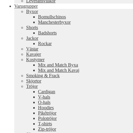
Leveransvillkor
Varugrupper
Byxor
Bomullschinos
Manchesterbyxor
Shorts
Badshorts
Jackor
Rockar
Västar
Kavajer
Kostymer
Mix and Match Byxa
Mix and Match Kavaj
Smoking & Frack
Skjortor
Tröjor
Cardigan
V-hals
O-hals
Hoodies
Pikétröjor
Polotröjor
T-shirts
Zip-tröjor