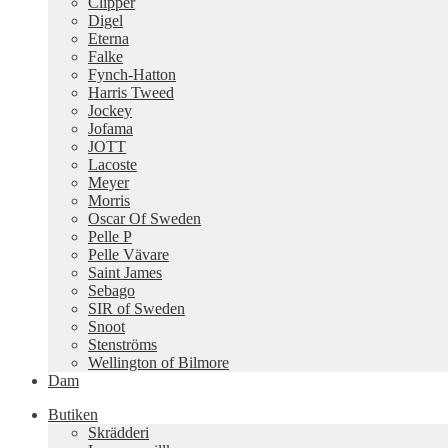
Clipper
Digel
Eterna
Falke
Fynch-Hatton
Harris Tweed
Jockey
Jofama
JOTT
Lacoste
Meyer
Morris
Oscar Of Sweden
Pelle P
Pelle Vävare
Saint James
Sebago
SIR of Sweden
Snoot
Stenströms
Wellington of Bilmore
Dam
Butiken
Skrädderi