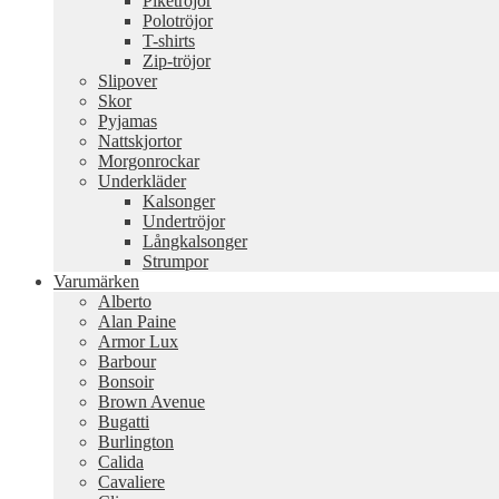
Pikétröjor
Polotröjor
T-shirts
Zip-tröjor
Slipover
Skor
Pyjamas
Nattskjortor
Morgonrockar
Underkläder
Kalsonger
Undertröjor
Långkalsonger
Strumpor
Varumärken
Alberto
Alan Paine
Armor Lux
Barbour
Bonsoir
Brown Avenue
Bugatti
Burlington
Calida
Cavaliere