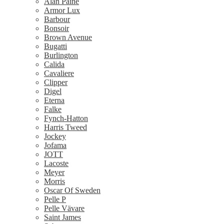
Alan Paine
Armor Lux
Barbour
Bonsoir
Brown Avenue
Bugatti
Burlington
Calida
Cavaliere
Clipper
Digel
Eterna
Falke
Fynch-Hatton
Harris Tweed
Jockey
Jofama
JOTT
Lacoste
Meyer
Morris
Oscar Of Sweden
Pelle P
Pelle Vävare
Saint James