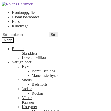
Hoppa
Hoppa
till
till
Kontouppgifter
navigering
innehåll
Glömt lösenordet
Kassa
Kundvagn
Sök
Sök
efter:
Meny
Butiken
Skrädderi
Leveransvillkor
Varugrupper
Byxor
Bomullschinos
Manchesterbyxor
Shorts
Badshorts
Jackor
Rockar
Västar
Kavajer
Kostymer