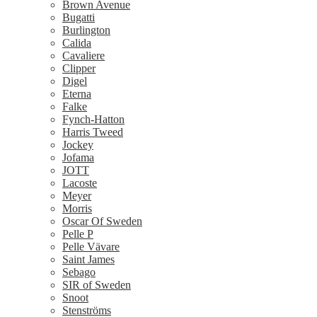
Brown Avenue
Bugatti
Burlington
Calida
Cavaliere
Clipper
Digel
Eterna
Falke
Fynch-Hatton
Harris Tweed
Jockey
Jofama
JOTT
Lacoste
Meyer
Morris
Oscar Of Sweden
Pelle P
Pelle Vävare
Saint James
Sebago
SIR of Sweden
Snoot
Stenströms