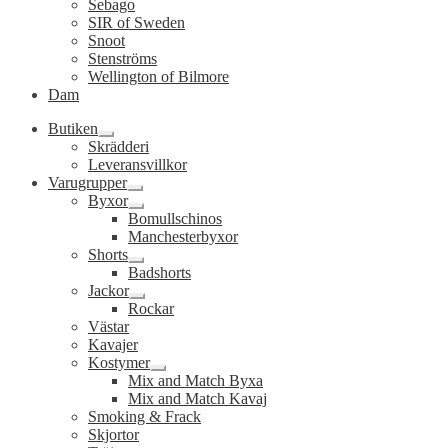
Sebago
SIR of Sweden
Snoot
Stenströms
Wellington of Bilmore
Dam
Butiken
Expandera
Skrädderi
undermeny
Leveransvillkor
Varugrupper
Expandera
Byxor
undermeny
Expandera
Bomullschinos
undermeny
Manchesterbyxor
Shorts
Expandera
Badshorts
undermeny
Jackor
Expandera
Rockar
undermeny
Västar
Kavajer
Kostymer
Expandera
Mix and Match Byxa
undermeny
Mix and Match Kavaj
Smoking & Frack
Skjortor