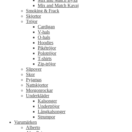
Mix and Match Byxa
Mix and Match Kavaj
Smoking & Frack
Skjortor
Tröjor
Cardigan
V-hals
O-hals
Hoodies
Pikétröjor
Polotröjor
T-shirts
Zip-tröjor
Slipover
Skor
Pyjamas
Nattskjortor
Morgonrockar
Underkläder
Kalsonger
Undertröjor
Långkalsonger
Strumpor
Varumärken
Alberto