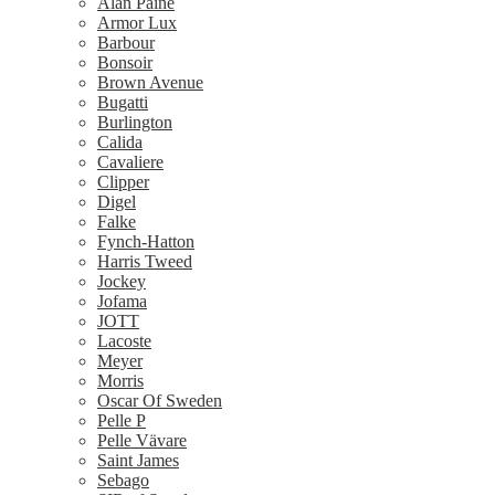
Alan Paine
Armor Lux
Barbour
Bonsoir
Brown Avenue
Bugatti
Burlington
Calida
Cavaliere
Clipper
Digel
Falke
Fynch-Hatton
Harris Tweed
Jockey
Jofama
JOTT
Lacoste
Meyer
Morris
Oscar Of Sweden
Pelle P
Pelle Vävare
Saint James
Sebago