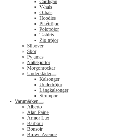
Cardigan
undermeny
V-hals
O-hals
Hoodies
Pikétröjor
Polotröjor
T-shirts
Zip-tröjor
Slipover
Skor
Pyjamas
Nattskjortor
Morgonrockar
Underkläder
Expandera
Kalsonger
undermeny
Undertröjor
Långkalsonger
Strumpor
Varumärken
Expandera
Alberto
undermeny
Alan Paine
Armor Lux
Barbour
Bonsoir
Brown Avenue