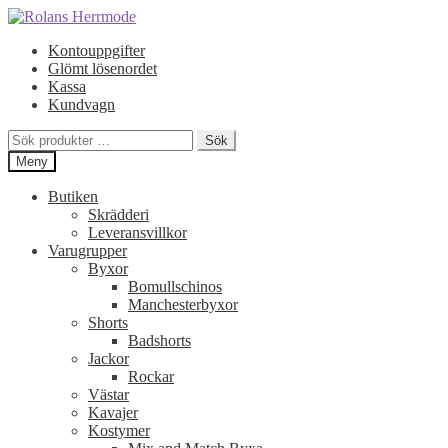
Hoppa
Hoppa
till
till
Kontouppgifter
navigering
innehåll
Glömt lösenordet
Kassa
Kundvagn
Sök
Sök
efter:
Meny
Butiken
Skrädderi
Leveransvillkor
Varugrupper
Byxor
Bomullschinos
Manchesterbyxor
Shorts
Badshorts
Jackor
Rockar
Västar
Kavajer
Kostymer