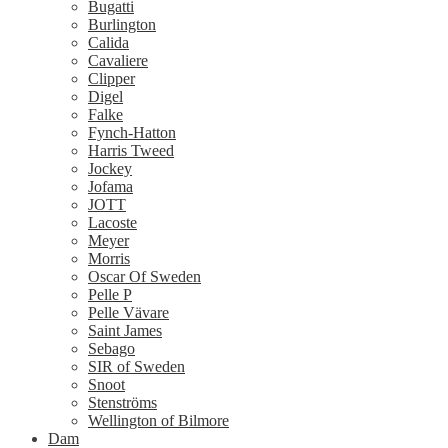
Bugatti
Burlington
Calida
Cavaliere
Clipper
Digel
Falke
Fynch-Hatton
Harris Tweed
Jockey
Jofama
JOTT
Lacoste
Meyer
Morris
Oscar Of Sweden
Pelle P
Pelle Vävare
Saint James
Sebago
SIR of Sweden
Snoot
Stenströms
Wellington of Bilmore
Dam