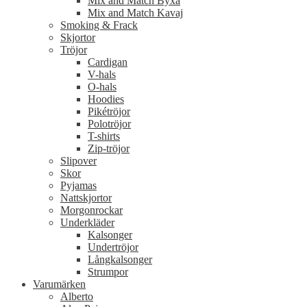
Mix and Match Byxa
Mix and Match Kavaj
Smoking & Frack
Skjortor
Tröjor
Cardigan
V-hals
O-hals
Hoodies
Pikétröjor
Polotröjor
T-shirts
Zip-tröjor
Slipover
Skor
Pyjamas
Nattskjortor
Morgonrockar
Underkläder
Kalsonger
Undertröjor
Långkalsonger
Strumpor
Varumärken
Alberto