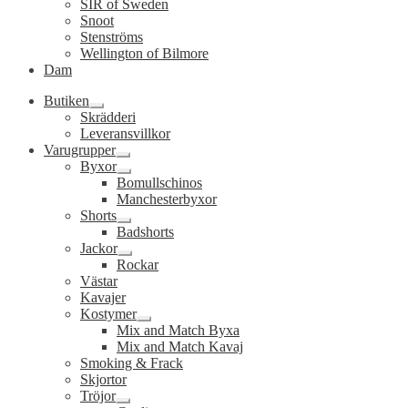
SIR of Sweden
Snoot
Stenströms
Wellington of Bilmore
Dam
Butiken
Expandera
Skrädderi
undermeny
Leveransvillkor
Varugrupper
Expandera
Byxor
undermeny
Expandera
Bomullschinos
undermeny
Manchesterbyxor
Shorts
Expandera
Badshorts
undermeny
Jackor
Expandera
Rockar
undermeny
Västar
Kavajer
Kostymer
Expandera
Mix and Match Byxa
undermeny
Mix and Match Kavaj
Smoking & Frack
Skjortor
Tröjor
Expandera