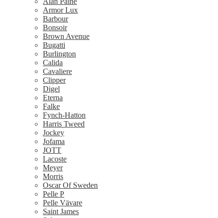
Alan Paine
Armor Lux
Barbour
Bonsoir
Brown Avenue
Bugatti
Burlington
Calida
Cavaliere
Clipper
Digel
Eterna
Falke
Fynch-Hatton
Harris Tweed
Jockey
Jofama
JOTT
Lacoste
Meyer
Morris
Oscar Of Sweden
Pelle P
Pelle Vävare
Saint James