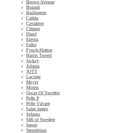
Brown Avenue
Bugatti
Burlington
Calida
Cavaliere
Clipper
Digel
Eterna
Falke
Fynch-Hatton
Harris Tweed
Jockey
Jofama
JOTT
Lacoste
Meyer
Morris
Oscar Of Sweden
Pelle P
Pelle Vävare
Saint James
Sebago
SIR of Sweden
Snoot
Stenströms