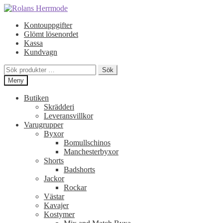
Hoppa
Hoppa
till
till
Kontouppgifter
navigering
innehåll
Glömt lösenordet
Kassa
Kundvagn
Sök
Sök
efter:
Meny
Butiken
Skrädderi
Leveransvillkor
Varugrupper
Byxor
Bomullschinos
Manchesterbyxor
Shorts
Badshorts
Jackor
Rockar
Västar
Kavajer
Kostymer