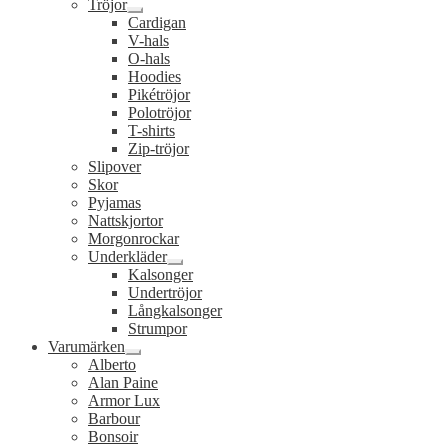
Tröjor
Expandera
Cardigan
undermeny
V-hals
O-hals
Hoodies
Pikétröjor
Polotröjor
T-shirts
Zip-tröjor
Slipover
Skor
Pyjamas
Nattskjortor
Morgonrockar
Underkläder
Expandera
Kalsonger
undermeny
Undertröjor
Långkalsonger
Strumpor
Varumärken
Expandera
Alberto
undermeny
Alan Paine
Armor Lux
Barbour
Bonsoir