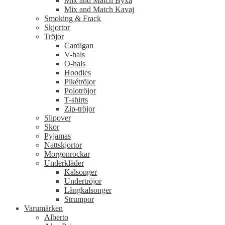
Mix and Match Byxa
Mix and Match Kavaj
Smoking & Frack
Skjortor
Tröjor
Cardigan
V-hals
O-hals
Hoodies
Pikétröjor
Polotröjor
T-shirts
Zip-tröjor
Slipover
Skor
Pyjamas
Nattskjortor
Morgonrockar
Underkläder
Kalsonger
Undertröjor
Långkalsonger
Strumpor
Varumärken
Alberto