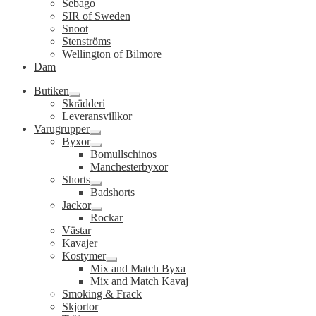
Sebago
SIR of Sweden
Snoot
Stenströms
Wellington of Bilmore
Dam
Butiken
Expandera
Skrädderi
undermeny
Leveransvillkor
Varugrupper
Expandera
Byxor
undermeny
Expandera
Bomullschinos
undermeny
Manchesterbyxor
Shorts
Expandera
Badshorts
undermeny
Jackor
Expandera
Rockar
undermeny
Västar
Kavajer
Kostymer
Expandera
Mix and Match Byxa
undermeny
Mix and Match Kavaj
Smoking & Frack
Skjortor