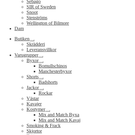
Sebago
SIR of Sweden
Snoot
Stenströms
Wellington of Bilmore
Dam
Butiken
Expandera
Skrädderi
undermeny
Leveransvillkor
Varugrupper
Expandera
Byxor
undermeny
Expandera
Bomullschinos
undermeny
Manchesterbyxor
Shorts
Expandera
Badshorts
undermeny
Jackor
Expandera
Rockar
undermeny
Västar
Kavajer
Kostymer
Expandera
Mix and Match Byxa
undermeny
Mix and Match Kavaj
Smoking & Frack
Skjortor