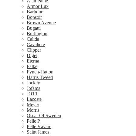
Alan Paine
Armor Lux
Barbour
Bonsoir
Brown Avenue
Bugatti
Burlington
Calida
Cavaliere
Clipper
Digel
Eterna
Falke
Fynch-Hatton
Harris Tweed
Jockey
Jofama
JOTT
Lacoste
Meyer
Morris
Oscar Of Sweden
Pelle P
Pelle Vävare
Saint James