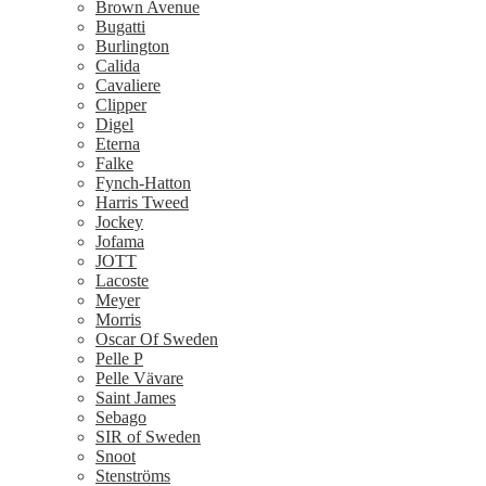
Brown Avenue
Bugatti
Burlington
Calida
Cavaliere
Clipper
Digel
Eterna
Falke
Fynch-Hatton
Harris Tweed
Jockey
Jofama
JOTT
Lacoste
Meyer
Morris
Oscar Of Sweden
Pelle P
Pelle Vävare
Saint James
Sebago
SIR of Sweden
Snoot
Stenströms