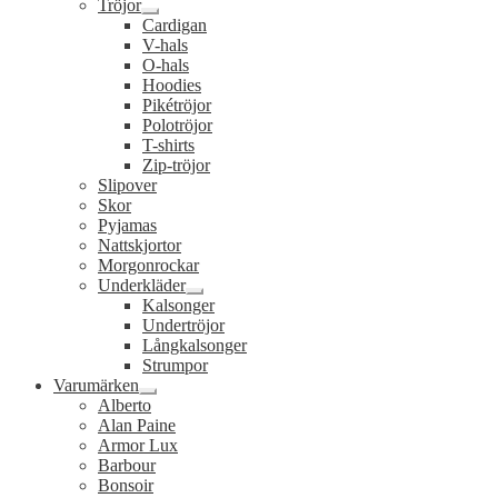
Tröjor
Expandera
Cardigan
undermeny
V-hals
O-hals
Hoodies
Pikétröjor
Polotröjor
T-shirts
Zip-tröjor
Slipover
Skor
Pyjamas
Nattskjortor
Morgonrockar
Underkläder
Expandera
Kalsonger
undermeny
Undertröjor
Långkalsonger
Strumpor
Varumärken
Expandera
Alberto
undermeny
Alan Paine
Armor Lux
Barbour
Bonsoir