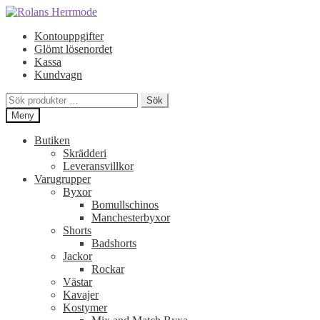
Hoppa
Hoppa
till
till
Kontouppgifter
navigering
innehåll
Glömt lösenordet
Kassa
Kundvagn
Sök
Sök
efter:
Meny
Butiken
Skrädderi
Leveransvillkor
Varugrupper
Byxor
Bomullschinos
Manchesterbyxor
Shorts
Badshorts
Jackor
Rockar
Västar
Kavajer
Kostymer