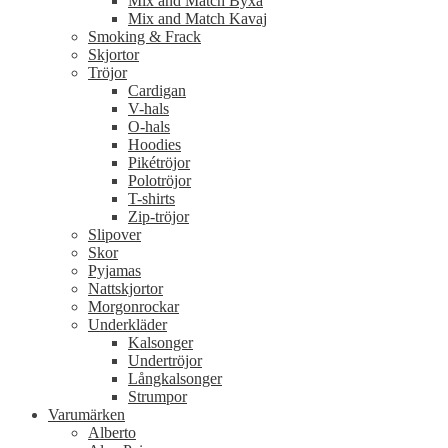
Mix and Match Byxa
Mix and Match Kavaj
Smoking & Frack
Skjortor
Tröjor
Cardigan
V-hals
O-hals
Hoodies
Pikétröjor
Polotröjor
T-shirts
Zip-tröjor
Slipover
Skor
Pyjamas
Nattskjortor
Morgonrockar
Underkläder
Kalsonger
Undertröjor
Långkalsonger
Strumpor
Varumärken
Alberto