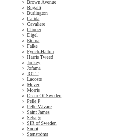
Brown Avenue
Bugatti
Burlington
Calida
Cavaliere
Clipper
Digel
Eterna
Falke
Fynch-Hatton
Harris Tweed
Jockey
Jofama
JOTT
Lacoste
Meyer
Morris
Oscar Of Sweden
Pelle P
Pelle Vävare
Saint James
Sebago
SIR of Sweden
Snoot
Stenströms