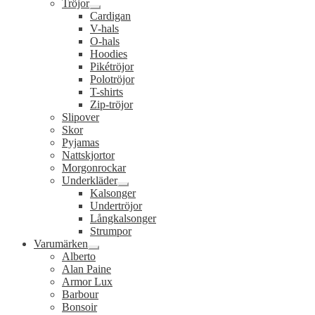
Tröjor
Expandera
Cardigan
undermeny
V-hals
O-hals
Hoodies
Pikétröjor
Polotröjor
T-shirts
Zip-tröjor
Slipover
Skor
Pyjamas
Nattskjortor
Morgonrockar
Underkläder
Expandera
Kalsonger
undermeny
Undertröjor
Långkalsonger
Strumpor
Varumärken
Expandera
Alberto
undermeny
Alan Paine
Armor Lux
Barbour
Bonsoir