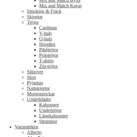
Mix and Match Byxa
Mix and Match Kavaj
Smoking & Frack
Skjortor
Tröjor
Cardigan
V-hals
O-hals
Hoodies
Pikétröjor
Polotröjor
T-shirts
Zip-tröjor
Slipover
Skor
Pyjamas
Nattskjortor
Morgonrockar
Underkläder
Kalsonger
Undertröjor
Långkalsonger
Strumpor
Varumärken
Alberto