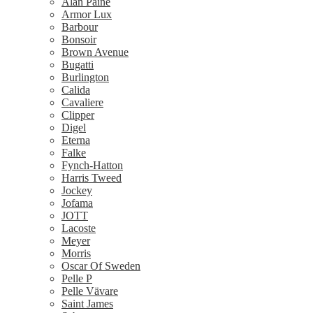
Alan Paine
Armor Lux
Barbour
Bonsoir
Brown Avenue
Bugatti
Burlington
Calida
Cavaliere
Clipper
Digel
Eterna
Falke
Fynch-Hatton
Harris Tweed
Jockey
Jofama
JOTT
Lacoste
Meyer
Morris
Oscar Of Sweden
Pelle P
Pelle Vävare
Saint James