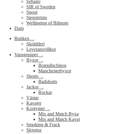
Sebago
SIR of Sweden
Snoot
Stenströms
Wellington of Bilmore
Dam
Butiken
Expandera
Skrädderi
undermeny
Leveransvillkor
Varugrupper
Expandera
Byxor
undermeny
Expandera
Bomullschinos
undermeny
Manchesterbyxor
Shorts
Expandera
Badshorts
undermeny
Jackor
Expandera
Rockar
undermeny
Västar
Kavajer
Kostymer
Expandera
Mix and Match Byxa
undermeny
Mix and Match Kavaj
Smoking & Frack
Skjortor