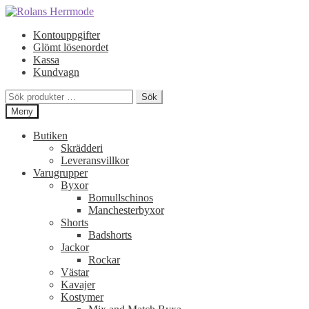
Hoppa
Hoppa
till
till
Kontouppgifter
navigering
innehåll
Glömt lösenordet
Kassa
Kundvagn
Sök
Sök
efter:
Meny
Butiken
Skrädderi
Leveransvillkor
Varugrupper
Byxor
Bomullschinos
Manchesterbyxor
Shorts
Badshorts
Jackor
Rockar
Västar
Kavajer
Kostymer