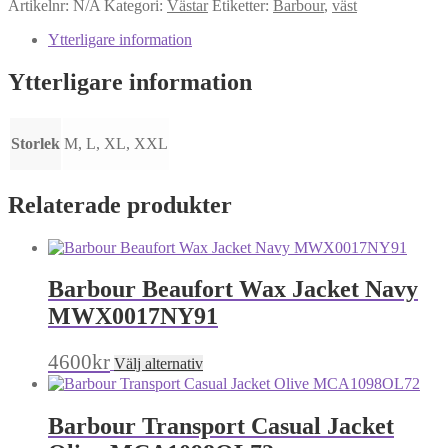
Artikelnr:
N/A
Kategori:
Västar
Etiketter:
Barbour
,
väst
Ytterligare information
Ytterligare information
Storlek
M, L, XL, XXL
Relaterade produkter
Barbour Beaufort Wax Jacket Navy
MWX0017NY91
Den
4600
kr
Välj alternativ
här
produkten
har
Barbour Transport Casual Jacket
flera
varianter.