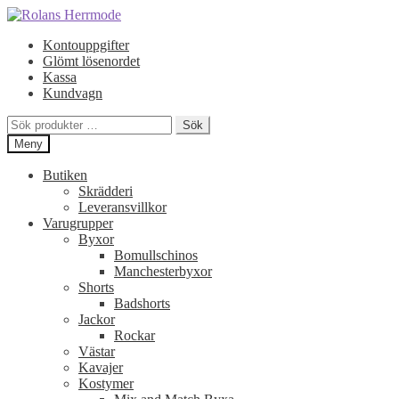
Hoppa
Hoppa
till
till
Kontouppgifter
navigering
innehåll
Glömt lösenordet
Kassa
Kundvagn
Sök
Sök
efter:
Meny
Butiken
Skrädderi
Leveransvillkor
Varugrupper
Byxor
Bomullschinos
Manchesterbyxor
Shorts
Badshorts
Jackor
Rockar
Västar
Kavajer
Kostymer