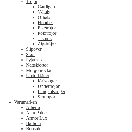
Tröjor
Cardigan
V-hals
O-hals
Hoodies
Pikétröjor
Polotröjor
T-shirts
Zip-tröjor
Slipover
Skor
Pyjamas
Nattskjortor
Morgonrockar
Underkläder
Kalsonger
Undertröjor
Långkalsonger
Strumpor
Varumärken
Alberto
Alan Paine
Armor Lux
Barbour
Bonsoir