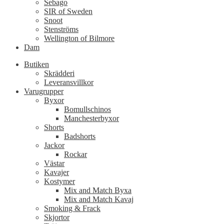
Sebago
SIR of Sweden
Snoot
Stenströms
Wellington of Bilmore
Dam
Butiken
Skrädderi
Leveransvillkor
Varugrupper
Byxor
Bomullschinos
Manchesterbyxor
Shorts
Badshorts
Jackor
Rockar
Västar
Kavajer
Kostymer
Mix and Match Byxa
Mix and Match Kavaj
Smoking & Frack
Skjortor