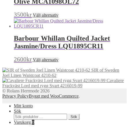
Olive MCA1098OL72
De
olika
Den
3500
kr
Välj alternativ
alternativen
här
kan
produkten
väljas
har
på
flera
produktsidan
Barbour Whillan Quilted Jacket
varianter.
De
Jasmine/Dress LQU1895CR11
olika
alternativen
Den
2600
kr
Välj alternativ
kan
här
väljas
produkten
SIR of Sweden
på
har
Joel Linen Waistcoat 4210-62
produktsidan
flera
Cavaliere
varianter.
Frackväst Lord med rygg Svart 4216019-99
De
© Rolans Herrmode 2026
olika
Privacy Policy
Byggt med WooCommerce
.
alternativen
kan
Mitt konto
väljas
Sök
på
Sök
Sök
produktsidan
efter:
Varukorg
0