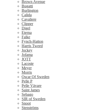
Brown Avenue
Bugatti
Burlington
Calida
Cavaliere
Clipper
Digel
Eterna
Falke
Fynch-Hatton
Harris Tweed
Jockey
Jofama
JOTT
Lacoste
Meyer
Morris
Oscar Of Sweden
Pelle P
Pelle Vävare
Saint James
Sebago
SIR of Sweden
Snoot
Stenströms