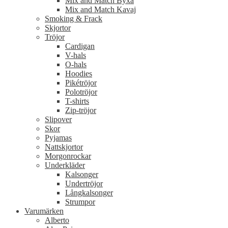
Mix and Match Byxa
Mix and Match Kavaj
Smoking & Frack
Skjortor
Tröjor
Cardigan
V-hals
O-hals
Hoodies
Pikétröjor
Polotröjor
T-shirts
Zip-tröjor
Slipover
Skor
Pyjamas
Nattskjortor
Morgonrockar
Underkläder
Kalsonger
Undertröjor
Långkalsonger
Strumpor
Varumärken
Alberto