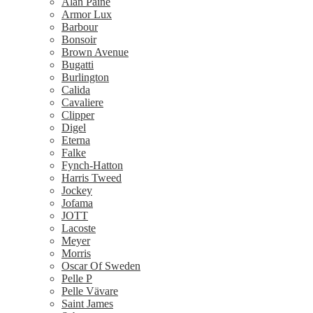
Alan Paine
Armor Lux
Barbour
Bonsoir
Brown Avenue
Bugatti
Burlington
Calida
Cavaliere
Clipper
Digel
Eterna
Falke
Fynch-Hatton
Harris Tweed
Jockey
Jofama
JOTT
Lacoste
Meyer
Morris
Oscar Of Sweden
Pelle P
Pelle Vävare
Saint James